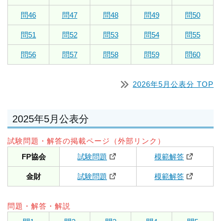
問46
問47
問48
問49
問50
問51
問52
問53
問54
問55
問56
問57
問58
問59
問60
2026年5月公表分 TOP
2025年5月公表分
試験問題・解答の掲載ページ（外部リンク）
FP協会
試験問題
模範解答
金財
試験問題
模範解答
問題・解答・解説