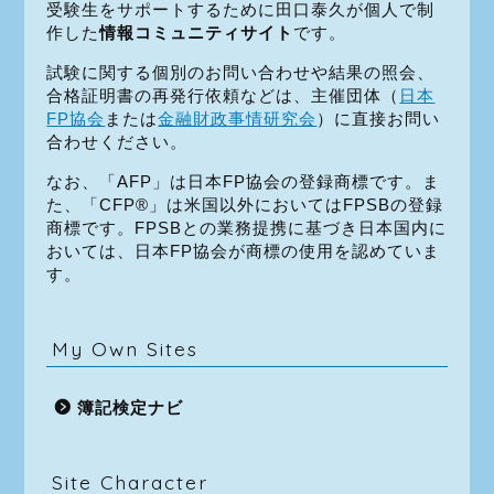
受験生をサポートするために田口泰久が個人で制
作した
情報コミュニティサイト
です。
試験に関する個別のお問い合わせや結果の照会、
合格証明書の再発行依頼などは、主催団体（
日本
FP協会
または
金融財政事情研究会
）に直接お問い
合わせください。
なお、「AFP」は日本FP協会の登録商標です。ま
た、「CFP®」は米国以外においてはFPSBの登録
商標です。FPSBとの業務提携に基づき日本国内に
おいては、日本FP協会が商標の使用を認めていま
す。
My Own Sites
簿記検定ナビ
Site Character