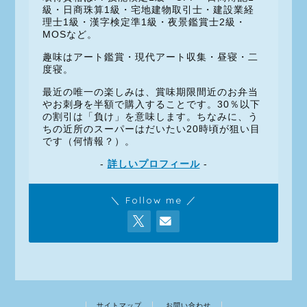
級・日商珠算1級・宅地建物取引士・建設業経
理士1級・漢字検定準1級・夜景鑑賞士2級・
MOSなど。
趣味はアート鑑賞・現代アート収集・昼寝・二
度寝。
最近の唯一の楽しみは、賞味期限間近のお弁当
やお刺身を半額で購入することです。30％以下
の割引は「負け」を意味します。ちなみに、う
ちの近所のスーパーはだいたい20時頃が狙い目
です（何情報？）。
-
詳しいプロフィール
-
＼ Follow me ／
サイトマップ
お問い合わせ