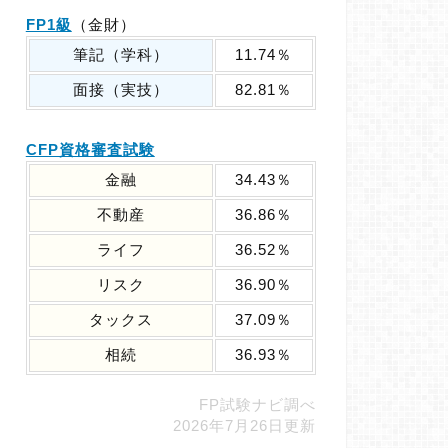
FP1級
（金財）
筆記（学科）
11.74％
面接（実技）
82.81％
CFP資格審査試験
金融
34.43％
不動産
36.86％
ライフ
36.52％
リスク
36.90％
タックス
37.09％
相続
36.93％
FP試験ナビ調べ
2026年7月26日更新