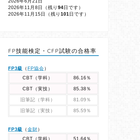
2026年6月21日
2026年11月8日（
残り
94
日です）
2026年11月15日（
残り
101
日です）
FP技能検定・CFP試験の合格率
FP3級
（
FP協会
）
CBT（学科）
86.16％
CBT（実技）
85.38％
旧筆記（学科）
81.09％
旧筆記（実技）
85.59％
FP3級
（
金財
）
CBT（学科）
51.64％