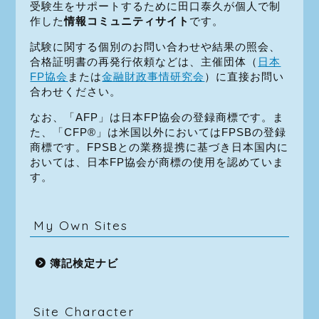
受験生をサポートするために田口泰久が個人で制
作した
情報コミュニティサイト
です。
試験に関する個別のお問い合わせや結果の照会、
合格証明書の再発行依頼などは、主催団体（
日本
FP協会
または
金融財政事情研究会
）に直接お問い
合わせください。
なお、「AFP」は日本FP協会の登録商標です。ま
た、「CFP®」は米国以外においてはFPSBの登録
商標です。FPSBとの業務提携に基づき日本国内に
おいては、日本FP協会が商標の使用を認めていま
す。
My Own Sites
簿記検定ナビ
Site Character