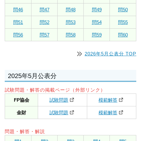
問46
問47
問48
問49
問50
問51
問52
問53
問54
問55
問56
問57
問58
問59
問60
2026年5月公表分 TOP
2025年5月公表分
試験問題・解答の掲載ページ（外部リンク）
FP協会
試験問題
模範解答
金財
試験問題
模範解答
問題・解答・解説