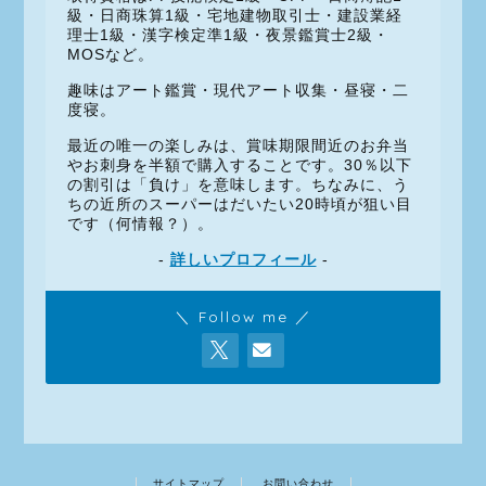
級・日商珠算1級・宅地建物取引士・建設業経
理士1級・漢字検定準1級・夜景鑑賞士2級・
MOSなど。
趣味はアート鑑賞・現代アート収集・昼寝・二
度寝。
最近の唯一の楽しみは、賞味期限間近のお弁当
やお刺身を半額で購入することです。30％以下
の割引は「負け」を意味します。ちなみに、う
ちの近所のスーパーはだいたい20時頃が狙い目
です（何情報？）。
-
詳しいプロフィール
-
＼ Follow me ／
サイトマップ
お問い合わせ