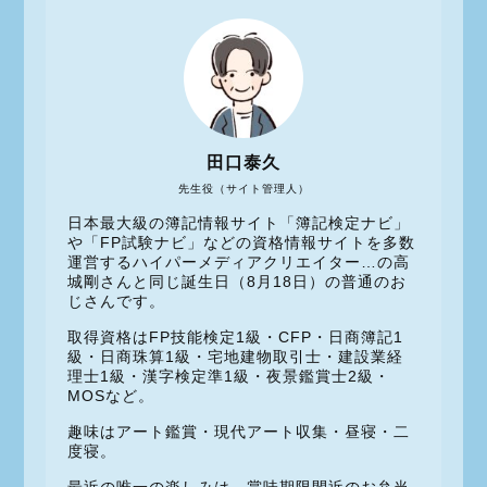
田口泰久
先生役（サイト管理人）
日本最大級の簿記情報サイト「簿記検定ナビ」
や「FP試験ナビ」などの資格情報サイトを多数
運営するハイパーメディアクリエイター…の高
城剛さんと同じ誕生日（8月18日）の普通のお
じさんです。
取得資格はFP技能検定1級・CFP・日商簿記1
級・日商珠算1級・宅地建物取引士・建設業経
理士1級・漢字検定準1級・夜景鑑賞士2級・
MOSなど。
趣味はアート鑑賞・現代アート収集・昼寝・二
度寝。