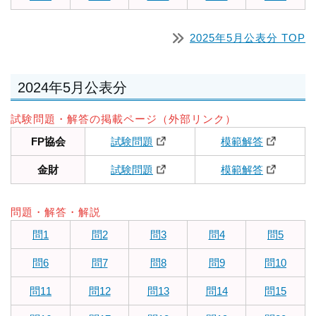
2025年5月公表分 TOP
2024年5月公表分
試験問題・解答の掲載ページ（外部リンク）
FP協会
試験問題
模範解答
金財
試験問題
模範解答
問題・解答・解説
問1
問2
問3
問4
問5
問6
問7
問8
問9
問10
問11
問12
問13
問14
問15