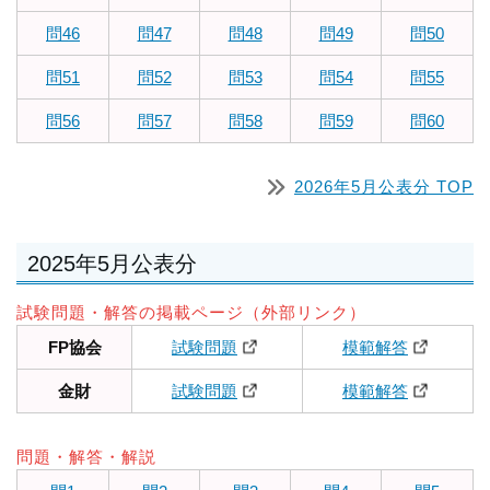
問46
問47
問48
問49
問50
問51
問52
問53
問54
問55
問56
問57
問58
問59
問60
2026年5月公表分 TOP
2025年5月公表分
試験問題・解答の掲載ページ（外部リンク）
FP協会
試験問題
模範解答
金財
試験問題
模範解答
問題・解答・解説