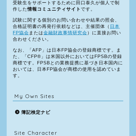
受験生をサポートするために田口泰久が個人で制
作した
情報コミュニティサイト
です。
試験に関する個別のお問い合わせや結果の照会、
合格証明書の再発行依頼などは、主催団体（
日本
FP協会
または
金融財政事情研究会
）に直接お問い
合わせください。
なお、「AFP」は日本FP協会の登録商標です。ま
た、「CFP®」は米国以外においてはFPSBの登録
商標です。FPSBとの業務提携に基づき日本国内に
おいては、日本FP協会が商標の使用を認めていま
す。
My Own Sites
簿記検定ナビ
Site Character