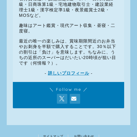
級・日商珠算1級・宅地建物取引士・建設業経
理士1級・漢字検定準1級・夜景鑑賞士2級・
MOSなど。
趣味はアート鑑賞・現代アート収集・昼寝・二
度寝。
最近の唯一の楽しみは、賞味期限間近のお弁当
やお刺身を半額で購入することです。30％以下
の割引は「負け」を意味します。ちなみに、う
ちの近所のスーパーはだいたい20時頃が狙い目
です（何情報？）。
-
詳しいプロフィール
-
＼ Follow me ／
サイトマップ
お問い合わせ