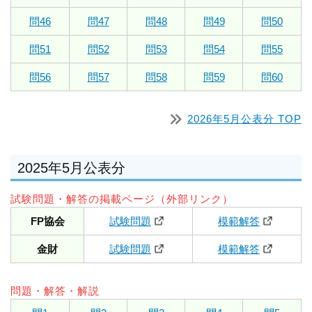
問46
問47
問48
問49
問50
問51
問52
問53
問54
問55
問56
問57
問58
問59
問60
2026年5月公表分 TOP
2025年5月公表分
試験問題・解答の掲載ページ（外部リンク）
FP協会
試験問題
模範解答
金財
試験問題
模範解答
問題・解答・解説