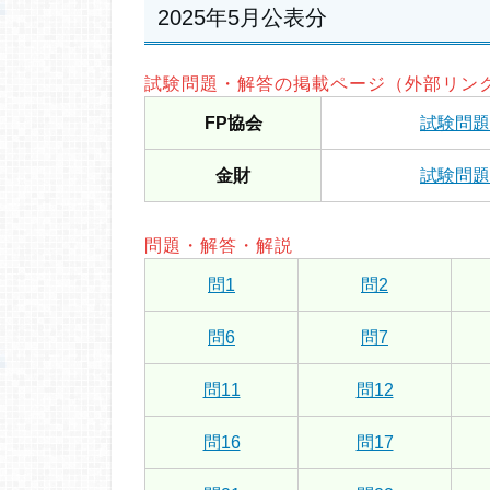
2025年5月公表分
試験問題・解答の掲載ページ（外部リン
FP協会
試験問題
金財
試験問題
問題・解答・解説
問1
問2
問6
問7
問11
問12
問16
問17