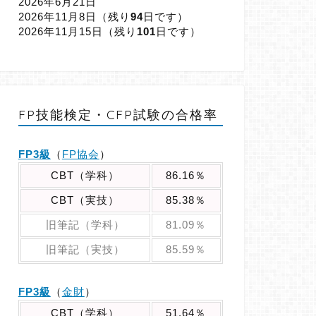
2026年6月21日
2026年11月8日（
残り
94
日です）
2026年11月15日（
残り
101
日です）
FP技能検定・CFP試験の合格率
FP3級
（
FP協会
）
CBT（学科）
86.16％
CBT（実技）
85.38％
旧筆記（学科）
81.09％
旧筆記（実技）
85.59％
FP3級
（
金財
）
CBT（学科）
51.64％