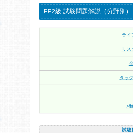
FP2級 試験問題解説（分野別）
ライ
リス
タッ
相
試験