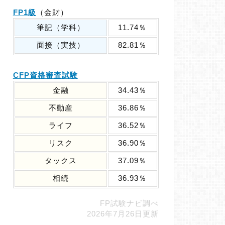
FP1級
（金財）
筆記（学科）
11.74％
面接（実技）
82.81％
CFP資格審査試験
金融
34.43％
不動産
36.86％
ライフ
36.52％
リスク
36.90％
タックス
37.09％
相続
36.93％
FP試験ナビ調べ
2026年7月26日更新