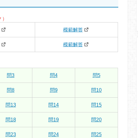
ク）
模範解答
模範解答
問3
問4
問5
問8
問9
問10
問13
問14
問15
問18
問19
問20
問23
問24
問25