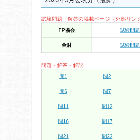
2026年5月公表分（最新）
試験問題・解答の掲載ページ（外部リン
FP協会
試験問題
金財
試験問題
問題・解答・解説
問1
問2
問6
問7
問11
問12
問16
問17
問21
問22