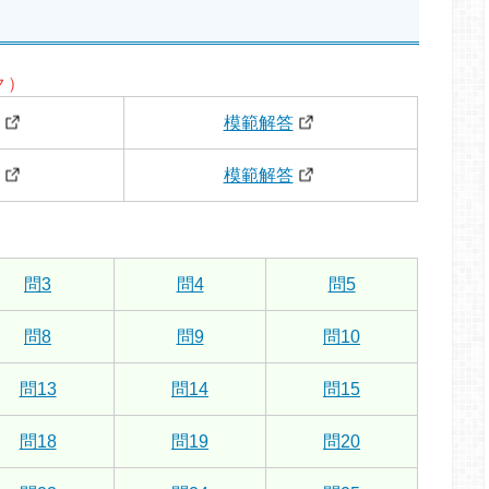
ク）
模範解答
模範解答
問3
問4
問5
問8
問9
問10
問13
問14
問15
問18
問19
問20