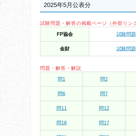
2025年5月公表分
試験問題・解答の掲載ページ（外部リン
FP協会
試験問題
金財
試験問題
問題・解答・解説
問1
問2
問6
問7
問11
問12
問16
問17