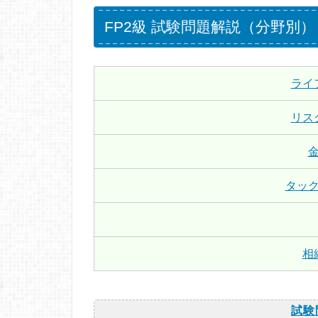
FP2級 試験問題解説（分野別）
ライ
リス
タッ
相
試験