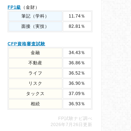
FP1級
（金財）
筆記（学科）
11.74％
面接（実技）
82.81％
CFP資格審査試験
金融
34.43％
不動産
36.86％
ライフ
36.52％
リスク
36.90％
タックス
37.09％
相続
36.93％
FP試験ナビ調べ
2026年7月26日更新