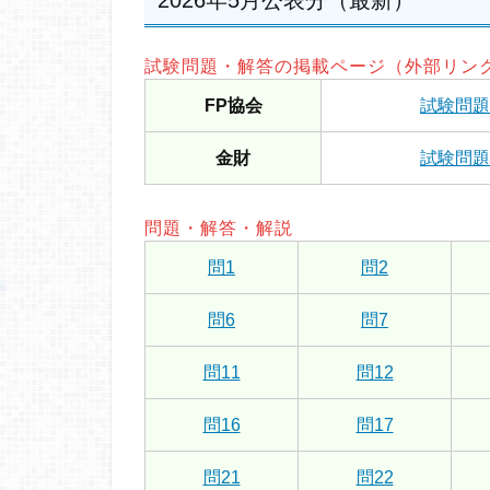
2026年5月公表分（最新）
試験問題・解答の掲載ページ（外部リン
FP協会
試験問題
金財
試験問題
問題・解答・解説
問1
問2
問6
問7
問11
問12
問16
問17
問21
問22