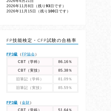
2026年6月21日
2026年11月8日（
残り
93
日です）
2026年11月15日（
残り
100
日です）
FP技能検定・CFP試験の合格率
FP3級
（
FP協会
）
CBT（学科）
86.16％
CBT（実技）
85.38％
旧筆記（学科）
81.09％
旧筆記（実技）
85.59％
FP3級
（
金財
）
CBT（学科）
51.64％