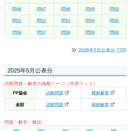
問46
問47
問48
問49
問50
問51
問52
問53
問54
問55
問56
問57
問58
問59
問60
2026年5月公表分 TOP
2025年5月公表分
試験問題・解答の掲載ページ（外部リンク）
FP協会
試験問題
模範解答
金財
試験問題
模範解答
問題・解答・解説