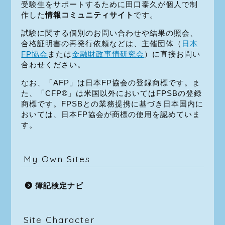
受験生をサポートするために田口泰久が個人で制
作した
情報コミュニティサイト
です。
試験に関する個別のお問い合わせや結果の照会、
合格証明書の再発行依頼などは、主催団体（
日本
FP協会
または
金融財政事情研究会
）に直接お問い
合わせください。
なお、「AFP」は日本FP協会の登録商標です。ま
た、「CFP®」は米国以外においてはFPSBの登録
商標です。FPSBとの業務提携に基づき日本国内に
おいては、日本FP協会が商標の使用を認めていま
す。
My Own Sites
簿記検定ナビ
Site Character