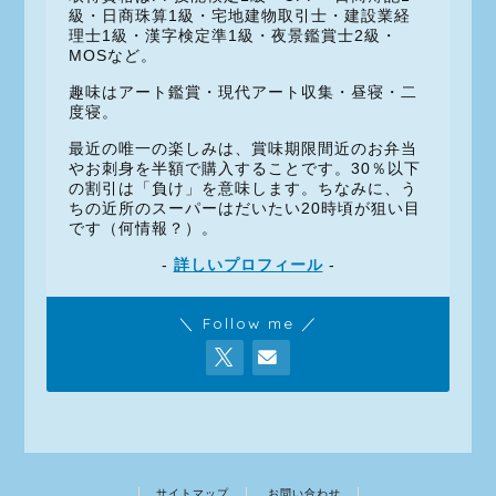
級・日商珠算1級・宅地建物取引士・建設業経
理士1級・漢字検定準1級・夜景鑑賞士2級・
MOSなど。
趣味はアート鑑賞・現代アート収集・昼寝・二
度寝。
最近の唯一の楽しみは、賞味期限間近のお弁当
やお刺身を半額で購入することです。30％以下
の割引は「負け」を意味します。ちなみに、う
ちの近所のスーパーはだいたい20時頃が狙い目
です（何情報？）。
-
詳しいプロフィール
-
＼ Follow me ／
サイトマップ
お問い合わせ