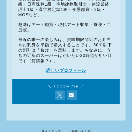
級・日商珠算1級・宅地建物取引士・建設業経
理士1級・漢字検定準1級・夜景鑑賞士2級・
MOSなど。
趣味はアート鑑賞・現代アート収集・昼寝・二
度寝。
最近の唯一の楽しみは、賞味期限間近のお弁当
やお刺身を半額で購入することです。30％以下
の割引は「負け」を意味します。ちなみに、う
ちの近所のスーパーはだいたい20時頃が狙い目
です（何情報？）。
-
詳しいプロフィール
-
＼ Follow me ／
サイトマップ
お問い合わせ