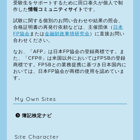
受験生をサポートするために田口泰久が個人で制
作した
情報コミュニティサイト
です。
試験に関する個別のお問い合わせや結果の照会、
合格証明書の再発行依頼などは、主催団体（
日本
FP協会
または
金融財政事情研究会
）に直接お問い
合わせください。
なお、「AFP」は日本FP協会の登録商標です。ま
た、「CFP®」は米国以外においてはFPSBの登録
商標です。FPSBとの業務提携に基づき日本国内に
おいては、日本FP協会が商標の使用を認めていま
す。
My Own Sites
簿記検定ナビ
Site Character