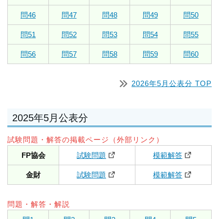
問46
問47
問48
問49
問50
問51
問52
問53
問54
問55
問56
問57
問58
問59
問60
2026年5月公表分 TOP
2025年5月公表分
試験問題・解答の掲載ページ（外部リンク）
FP協会
試験問題
模範解答
金財
試験問題
模範解答
問題・解答・解説