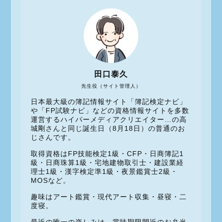
田口泰久
先生役（サイト管理人）
日本最大級の簿記情報サイト「簿記検定ナビ」
や「FP試験ナビ」などの資格情報サイトを多数
運営するハイパーメディアクリエイター…の高
城剛さんと同じ誕生日（8月18日）の普通のお
じさんです。
取得資格はFP技能検定1級・CFP・日商簿記1
級・日商珠算1級・宅地建物取引士・建設業経
理士1級・漢字検定準1級・夜景鑑賞士2級・
MOSなど。
趣味はアート鑑賞・現代アート収集・昼寝・二
度寝。