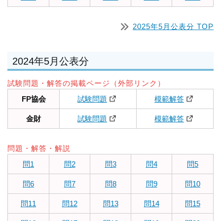
2025年5月公表分 TOP
2024年5月公表分
試験問題・解答の掲載ページ（外部リンク）
FP協会
試験問題
模範解答
金財
試験問題
模範解答
問題・解答・解説
問1
問2
問3
問4
問5
問6
問7
問8
問9
問10
問11
問12
問13
問14
問15