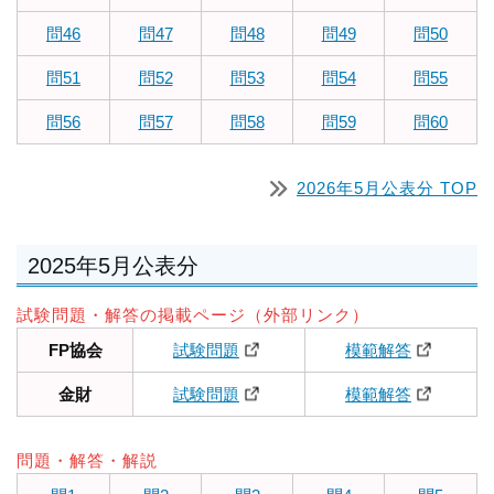
問46
問47
問48
問49
問50
問51
問52
問53
問54
問55
問56
問57
問58
問59
問60
2026年5月公表分 TOP
2025年5月公表分
試験問題・解答の掲載ページ（外部リンク）
FP協会
試験問題
模範解答
金財
試験問題
模範解答
問題・解答・解説