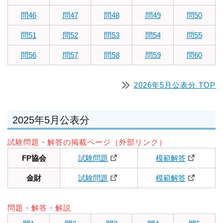
問46
問47
問48
問49
問50
問51
問52
問53
問54
問55
問56
問57
問58
問59
問60
2026年5月公表分 TOP
2025年5月公表分
試験問題・解答の掲載ページ（外部リンク）
FP協会
試験問題
模範解答
金財
試験問題
模範解答
問題・解答・解説