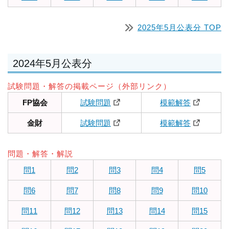
2025年5月公表分 TOP
2024年5月公表分
試験問題・解答の掲載ページ（外部リンク）
FP協会
試験問題
模範解答
金財
試験問題
模範解答
問題・解答・解説
問1
問2
問3
問4
問5
問6
問7
問8
問9
問10
問11
問12
問13
問14
問15