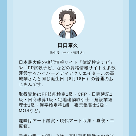
田口泰久
先生役（サイト管理人）
日本最大級の簿記情報サイト「簿記検定ナビ」
や「FP試験ナビ」などの資格情報サイトを多数
運営するハイパーメディアクリエイター…の高
城剛さんと同じ誕生日（8月18日）の普通のお
じさんです。
取得資格はFP技能検定1級・CFP・日商簿記1
級・日商珠算1級・宅地建物取引士・建設業経
理士1級・漢字検定準1級・夜景鑑賞士2級・
MOSなど。
趣味はアート鑑賞・現代アート収集・昼寝・二
度寝。