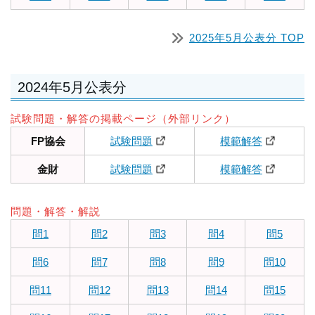
2025年5月公表分 TOP
2024年5月公表分
試験問題・解答の掲載ページ（外部リンク）
FP協会
試験問題
模範解答
金財
試験問題
模範解答
問題・解答・解説
問1
問2
問3
問4
問5
問6
問7
問8
問9
問10
問11
問12
問13
問14
問15