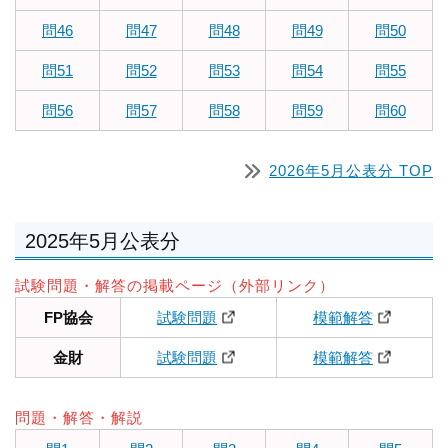
問46
問47
問48
問49
問50
問51
問52
問53
問54
問55
問56
問57
問58
問59
問60
2026年5月公表分 TOP
2025年5月公表分
試験問題・解答の掲載ページ（外部リンク）
FP協会
試験問題
模範解答
金財
試験問題
模範解答
問題・解答・解説