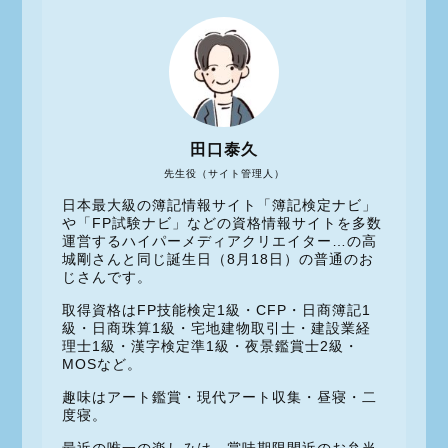
田口泰久
先生役（サイト管理人）
日本最大級の簿記情報サイト「簿記検定ナビ」
や「FP試験ナビ」などの資格情報サイトを多数
運営するハイパーメディアクリエイター…の高
城剛さんと同じ誕生日（8月18日）の普通のお
じさんです。
取得資格はFP技能検定1級・CFP・日商簿記1
級・日商珠算1級・宅地建物取引士・建設業経
理士1級・漢字検定準1級・夜景鑑賞士2級・
MOSなど。
趣味はアート鑑賞・現代アート収集・昼寝・二
度寝。