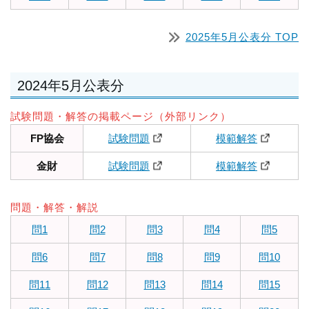
2025年5月公表分 TOP
2024年5月公表分
試験問題・解答の掲載ページ（外部リンク）
FP協会
試験問題
模範解答
金財
試験問題
模範解答
問題・解答・解説
問1
問2
問3
問4
問5
問6
問7
問8
問9
問10
問11
問12
問13
問14
問15