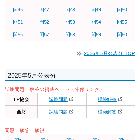
問46
問47
問48
問49
問50
問51
問52
問53
問54
問55
問56
問57
問58
問59
問60
2026年5月公表分 TOP
2025年5月公表分
試験問題・解答の掲載ページ（外部リンク）
FP協会
試験問題
模範解答
金財
試験問題
模範解答
問題・解答・解説