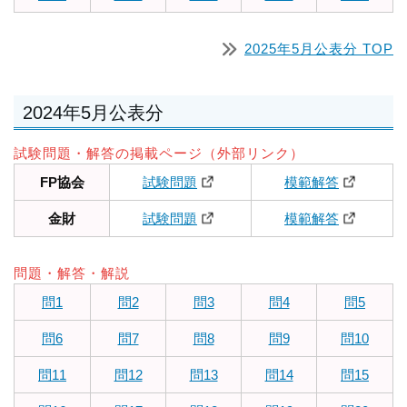
2025年5月公表分 TOP
2024年5月公表分
試験問題・解答の掲載ページ（外部リンク）
FP協会
試験問題
模範解答
金財
試験問題
模範解答
問題・解答・解説
問1
問2
問3
問4
問5
問6
問7
問8
問9
問10
問11
問12
問13
問14
問15