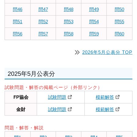
問46
問47
問48
問49
問50
問51
問52
問53
問54
問55
問56
問57
問58
問59
問60
2026年5月公表分 TOP
2025年5月公表分
試験問題・解答の掲載ページ（外部リンク）
FP協会
試験問題
模範解答
金財
試験問題
模範解答
問題・解答・解説