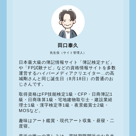
田口泰久
先生役（サイト管理人）
日本最大級の簿記情報サイト「簿記検定ナビ」
や「FP試験ナビ」などの資格情報サイトを多数
運営するハイパーメディアクリエイター…の高
城剛さんと同じ誕生日（8月18日）の普通のお
じさんです。
取得資格はFP技能検定1級・CFP・日商簿記1
級・日商珠算1級・宅地建物取引士・建設業経
理士1級・漢字検定準1級・夜景鑑賞士2級・
MOSなど。
趣味はアート鑑賞・現代アート収集・昼寝・二
度寝。