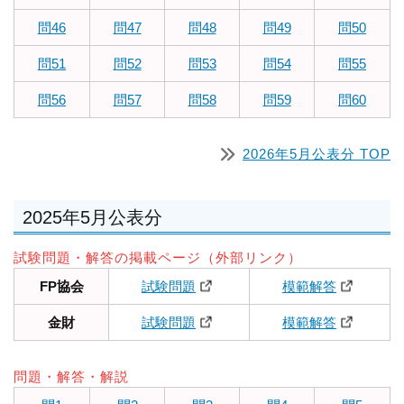
問46
問47
問48
問49
問50
問51
問52
問53
問54
問55
問56
問57
問58
問59
問60
2026年5月公表分 TOP
2025年5月公表分
試験問題・解答の掲載ページ（外部リンク）
FP協会
試験問題
模範解答
金財
試験問題
模範解答
問題・解答・解説