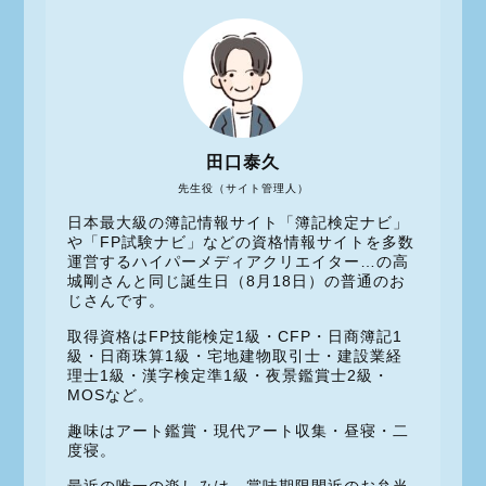
田口泰久
先生役（サイト管理人）
日本最大級の簿記情報サイト「簿記検定ナビ」
や「FP試験ナビ」などの資格情報サイトを多数
運営するハイパーメディアクリエイター…の高
城剛さんと同じ誕生日（8月18日）の普通のお
じさんです。
取得資格はFP技能検定1級・CFP・日商簿記1
級・日商珠算1級・宅地建物取引士・建設業経
理士1級・漢字検定準1級・夜景鑑賞士2級・
MOSなど。
趣味はアート鑑賞・現代アート収集・昼寝・二
度寝。