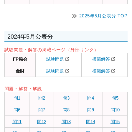
2025年5月公表分 TOP
2024年5月公表分
試験問題・解答の掲載ページ（外部リンク）
FP協会
試験問題
模範解答
金財
試験問題
模範解答
問題・解答・解説
問1
問2
問3
問4
問5
問6
問7
問8
問9
問10
問11
問12
問13
問14
問15