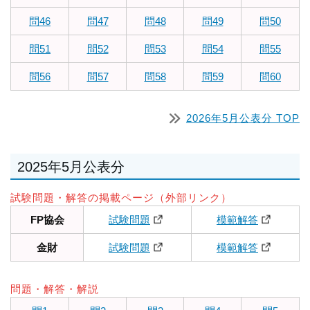
問46
問47
問48
問49
問50
問51
問52
問53
問54
問55
問56
問57
問58
問59
問60
2026年5月公表分 TOP
2025年5月公表分
試験問題・解答の掲載ページ（外部リンク）
FP協会
試験問題
模範解答
金財
試験問題
模範解答
問題・解答・解説