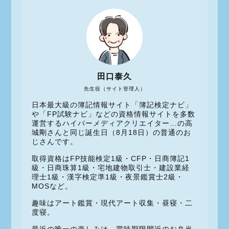
田口泰久
先生役（サイト管理人）
日本最大級の簿記情報サイト「簿記検定ナビ」
や「FP試験ナビ」などの資格情報サイトを多数
運営するハイパーメディアクリエイター…の高
城剛さんと同じ誕生日（8月18日）の普通のお
じさんです。
取得資格はFP技能検定1級・CFP・日商簿記1
級・日商珠算1級・宅地建物取引士・建設業経
理士1級・漢字検定準1級・夜景鑑賞士2級・
MOSなど。
趣味はアート鑑賞・現代アート収集・昼寝・二
度寝。