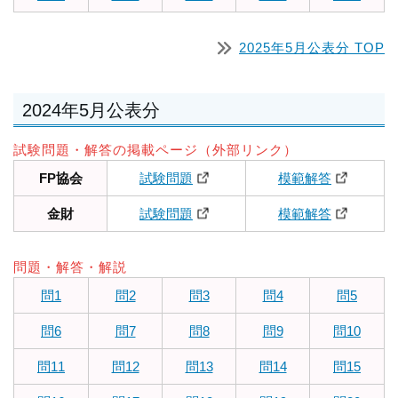
2025年5月公表分 TOP
2024年5月公表分
試験問題・解答の掲載ページ（外部リンク）
FP協会
試験問題
模範解答
金財
試験問題
模範解答
問題・解答・解説
問1
問2
問3
問4
問5
問6
問7
問8
問9
問10
問11
問12
問13
問14
問15