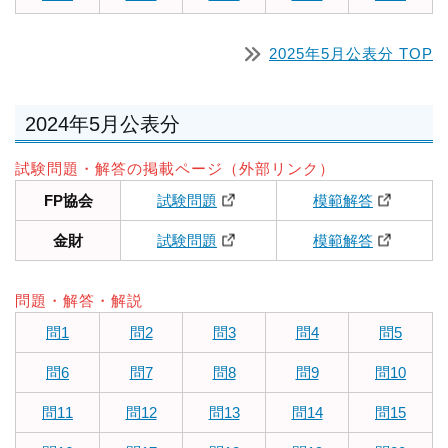
2025年5月公表分 TOP
2024年5月公表分
試験問題・解答の掲載ページ（外部リンク）
FP協会
試験問題
模範解答
金財
試験問題
模範解答
問題・解答・解説
問1
問2
問3
問4
問5
問6
問7
問8
問9
問10
問11
問12
問13
問14
問15