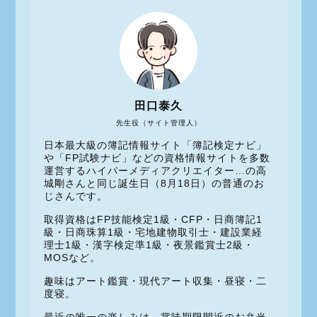
田口泰久
先生役（サイト管理人）
日本最大級の簿記情報サイト「簿記検定ナビ」
や「FP試験ナビ」などの資格情報サイトを多数
運営するハイパーメディアクリエイター…の高
城剛さんと同じ誕生日（8月18日）の普通のお
じさんです。
取得資格はFP技能検定1級・CFP・日商簿記1
級・日商珠算1級・宅地建物取引士・建設業経
理士1級・漢字検定準1級・夜景鑑賞士2級・
MOSなど。
趣味はアート鑑賞・現代アート収集・昼寝・二
度寝。