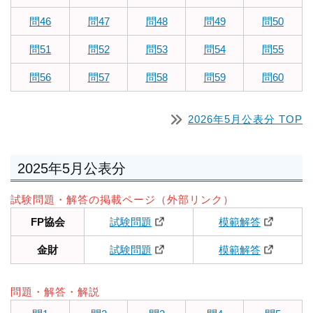
問46
問47
問48
問49
問50
問51
問52
問53
問54
問55
問56
問57
問58
問59
問60
2026年5月公表分 TOP
2025年5月公表分
試験問題・解答の掲載ページ（外部リンク）
FP協会
試験問題
模範解答
金財
試験問題
模範解答
問題・解答・解説