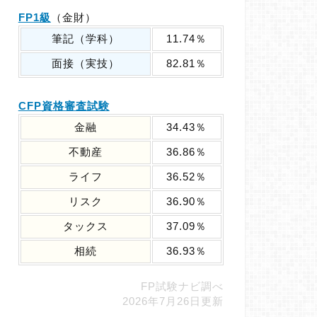
FP1級
（金財）
筆記（学科）
11.74％
面接（実技）
82.81％
CFP資格審査試験
金融
34.43％
不動産
36.86％
ライフ
36.52％
リスク
36.90％
タックス
37.09％
相続
36.93％
FP試験ナビ調べ
2026年7月26日更新