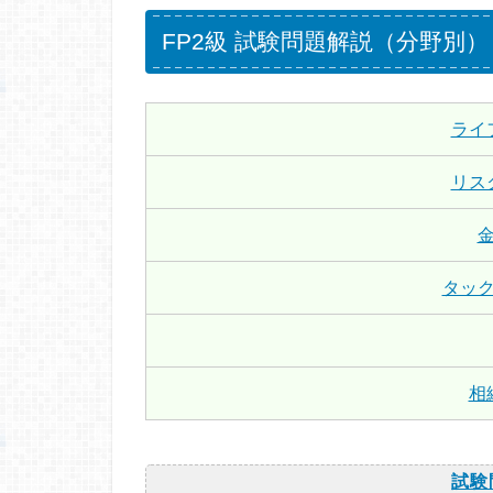
FP2級 試験問題解説（分野別）
ライ
リス
タッ
相
試験