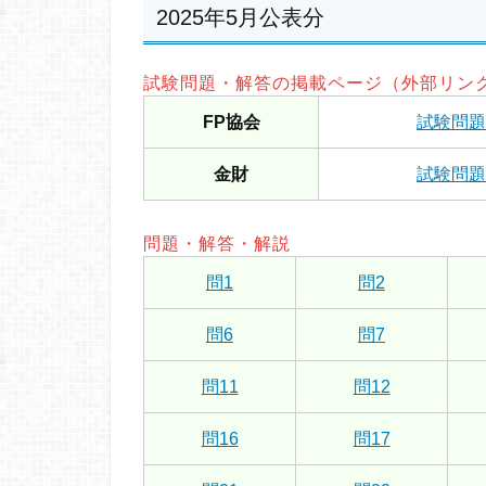
2025年5月公表分
試験問題・解答の掲載ページ（外部リン
FP協会
試験問題
金財
試験問題
問題・解答・解説
問1
問2
問6
問7
問11
問12
問16
問17