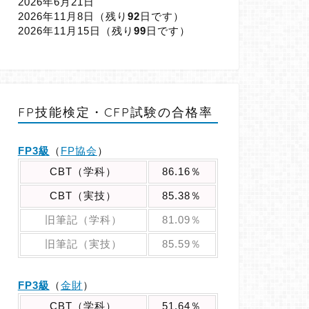
2026年6月21日
2026年11月8日（
残り
92
日です）
2026年11月15日（
残り
99
日です）
FP技能検定・CFP試験の合格率
FP3級
（
FP協会
）
CBT（学科）
86.16％
CBT（実技）
85.38％
旧筆記（学科）
81.09％
旧筆記（実技）
85.59％
FP3級
（
金財
）
CBT（学科）
51.64％