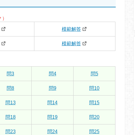
ク）
模範解答
模範解答
問3
問4
問5
問8
問9
問10
問13
問14
問15
問18
問19
問20
問23
問24
問25