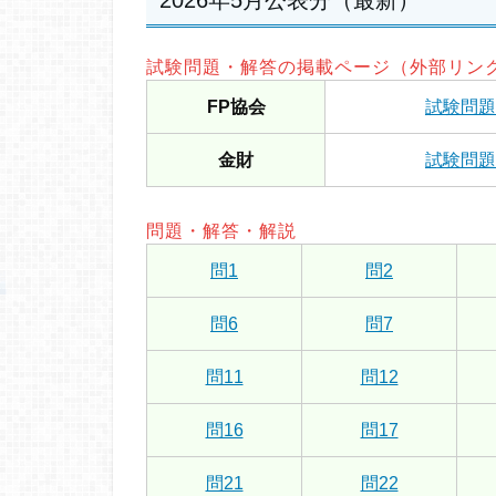
2026年5月公表分（最新）
試験問題・解答の掲載ページ（外部リン
FP協会
試験問題
金財
試験問題
問題・解答・解説
問1
問2
問6
問7
問11
問12
問16
問17
問21
問22