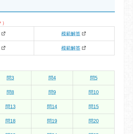
ク）
模範解答
模範解答
問3
問4
問5
問8
問9
問10
問13
問14
問15
問18
問19
問20