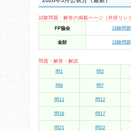
2026年5月公表分（最新）
試験問題・解答の掲載ページ（外部リン
FP協会
試験問題
金財
試験問題
問題・解答・解説
問1
問2
問6
問7
問11
問12
問16
問17
問21
問22