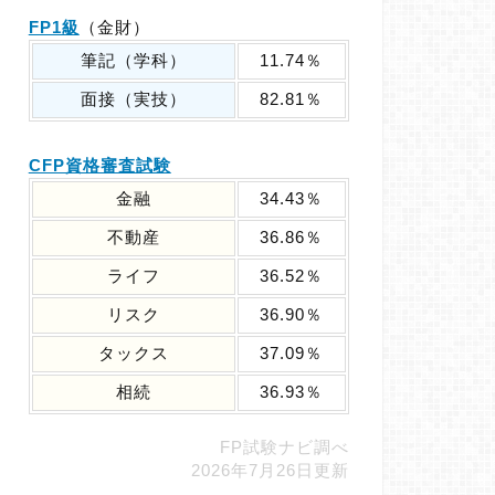
FP1級
（金財）
筆記（学科）
11.74％
面接（実技）
82.81％
CFP資格審査試験
金融
34.43％
不動産
36.86％
ライフ
36.52％
リスク
36.90％
タックス
37.09％
相続
36.93％
FP試験ナビ調べ
2026年7月26日更新