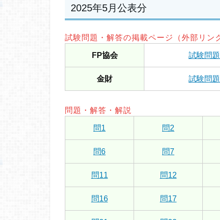
2025年5月公表分
試験問題・解答の掲載ページ（外部リン
FP協会
試験問題
金財
試験問題
問題・解答・解説
問1
問2
問6
問7
問11
問12
問16
問17