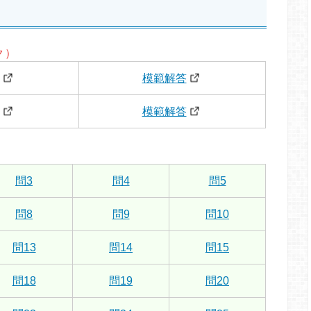
ク）
模範解答
模範解答
問3
問4
問5
問8
問9
問10
問13
問14
問15
問18
問19
問20