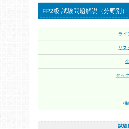
FP2級 試験問題解説（分野別）
ライ
リス
タッ
相
試験