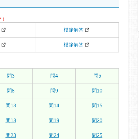
ク）
模範解答
模範解答
問3
問4
問5
問8
問9
問10
問13
問14
問15
問18
問19
問20
問23
問24
問25