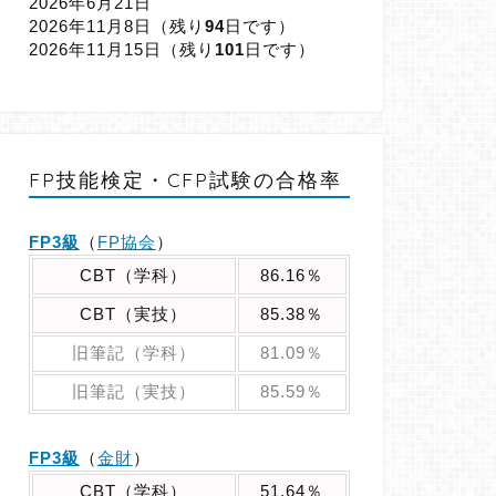
2026年6月21日
2026年11月8日（
残り
94
日です）
2026年11月15日（
残り
101
日です）
FP技能検定・CFP試験の合格率
FP3級
（
FP協会
）
CBT（学科）
86.16％
CBT（実技）
85.38％
旧筆記（学科）
81.09％
旧筆記（実技）
85.59％
FP3級
（
金財
）
CBT（学科）
51.64％