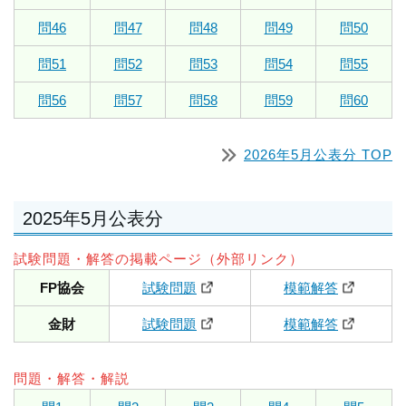
問46
問47
問48
問49
問50
問51
問52
問53
問54
問55
問56
問57
問58
問59
問60
2026年5月公表分 TOP
2025年5月公表分
試験問題・解答の掲載ページ（外部リンク）
FP協会
試験問題
模範解答
金財
試験問題
模範解答
問題・解答・解説