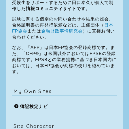
受験生をサポートするために田口泰久が個人で制
作した
情報コミュニティサイト
です。
試験に関する個別のお問い合わせや結果の照会、
合格証明書の再発行依頼などは、主催団体（
日本
FP協会
または
金融財政事情研究会
）に直接お問い
合わせください。
なお、「AFP」は日本FP協会の登録商標です。ま
た、「CFP®」は米国以外においてはFPSBの登録
商標です。FPSBとの業務提携に基づき日本国内に
おいては、日本FP協会が商標の使用を認めていま
す。
My Own Sites
簿記検定ナビ
Site Character