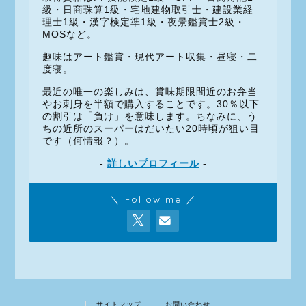
級・日商珠算1級・宅地建物取引士・建設業経
理士1級・漢字検定準1級・夜景鑑賞士2級・
MOSなど。
趣味はアート鑑賞・現代アート収集・昼寝・二
度寝。
最近の唯一の楽しみは、賞味期限間近のお弁当
やお刺身を半額で購入することです。30％以下
の割引は「負け」を意味します。ちなみに、う
ちの近所のスーパーはだいたい20時頃が狙い目
です（何情報？）。
-
詳しいプロフィール
-
＼ Follow me ／
サイトマップ
お問い合わせ