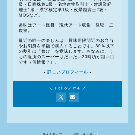
級・日商珠算1級・宅地建物取引士・建設業経
理士1級・漢字検定準1級・夜景鑑賞士2級・
MOSなど。
趣味はアート鑑賞・現代アート収集・昼寝・二
度寝。
最近の唯一の楽しみは、賞味期限間近のお弁当
やお刺身を半額で購入することです。30％以下
の割引は「負け」を意味します。ちなみに、う
ちの近所のスーパーはだいたい20時頃が狙い目
です（何情報？）。
-
詳しいプロフィール
-
＼ Follow me ／
サイトマップ
お問い合わせ