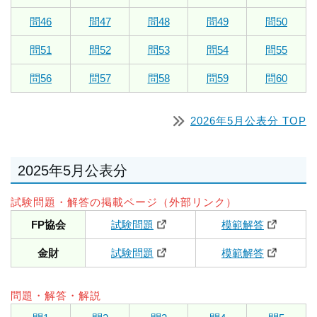
問46
問47
問48
問49
問50
問51
問52
問53
問54
問55
問56
問57
問58
問59
問60
2026年5月公表分 TOP
2025年5月公表分
試験問題・解答の掲載ページ（外部リンク）
FP協会
試験問題
模範解答
金財
試験問題
模範解答
問題・解答・解説