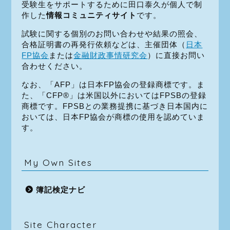
受験生をサポートするために田口泰久が個人で制
作した
情報コミュニティサイト
です。
試験に関する個別のお問い合わせや結果の照会、
合格証明書の再発行依頼などは、主催団体（
日本
FP協会
または
金融財政事情研究会
）に直接お問い
合わせください。
なお、「AFP」は日本FP協会の登録商標です。ま
た、「CFP®」は米国以外においてはFPSBの登録
商標です。FPSBとの業務提携に基づき日本国内に
おいては、日本FP協会が商標の使用を認めていま
す。
My Own Sites
簿記検定ナビ
Site Character