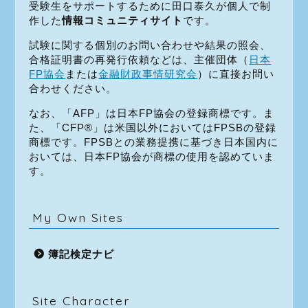
受験生をサポートするために田口泰久が個人で制
作した
情報コミュニティサイト
です。
試験に関する個別のお問い合わせや結果の照会、
合格証明書の再発行依頼などは、主催団体（
日本
FP協会
または
金融財政事情研究会
）に直接お問い
合わせください。
なお、「AFP」は日本FP協会の登録商標です。ま
た、「CFP®」は米国以外においてはFPSBの登録
商標です。FPSBとの業務提携に基づき日本国内に
おいては、日本FP協会が商標の使用を認めていま
す。
My Own Sites
簿記検定ナビ
Site Character