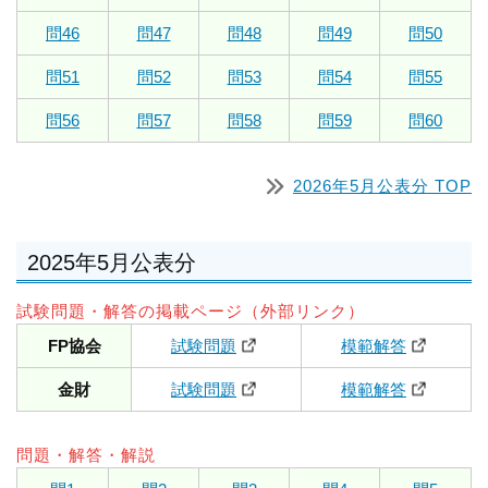
問46
問47
問48
問49
問50
問51
問52
問53
問54
問55
問56
問57
問58
問59
問60
2026年5月公表分 TOP
2025年5月公表分
試験問題・解答の掲載ページ（外部リンク）
FP協会
試験問題
模範解答
金財
試験問題
模範解答
問題・解答・解説