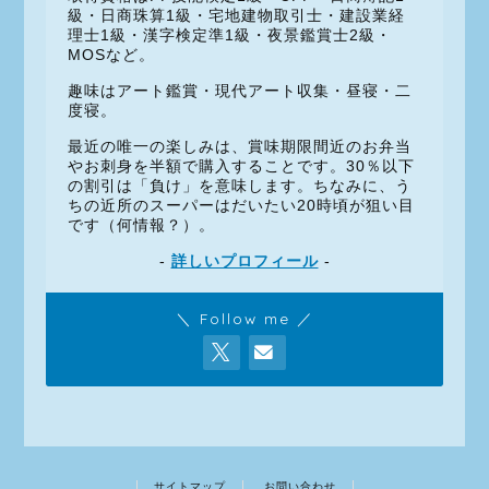
級・日商珠算1級・宅地建物取引士・建設業経
理士1級・漢字検定準1級・夜景鑑賞士2級・
MOSなど。
趣味はアート鑑賞・現代アート収集・昼寝・二
度寝。
最近の唯一の楽しみは、賞味期限間近のお弁当
やお刺身を半額で購入することです。30％以下
の割引は「負け」を意味します。ちなみに、う
ちの近所のスーパーはだいたい20時頃が狙い目
です（何情報？）。
-
詳しいプロフィール
-
＼ Follow me ／
サイトマップ
お問い合わせ