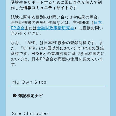
受験生をサポートするために田口泰久が個人で制
作した
情報コミュニティサイト
です。
試験に関する個別のお問い合わせや結果の照会、
合格証明書の再発行依頼などは、主催団体（
日本
FP協会
または
金融財政事情研究会
）に直接お問い
合わせください。
なお、「AFP」は日本FP協会の登録商標です。ま
た、「CFP®」は米国以外においてはFPSBの登録
商標です。FPSBとの業務提携に基づき日本国内に
おいては、日本FP協会が商標の使用を認めていま
す。
My Own Sites
簿記検定ナビ
Site Character