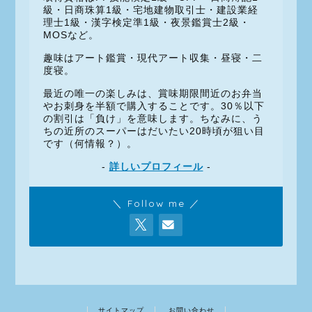
級・日商珠算1級・宅地建物取引士・建設業経
理士1級・漢字検定準1級・夜景鑑賞士2級・
MOSなど。
趣味はアート鑑賞・現代アート収集・昼寝・二
度寝。
最近の唯一の楽しみは、賞味期限間近のお弁当
やお刺身を半額で購入することです。30％以下
の割引は「負け」を意味します。ちなみに、う
ちの近所のスーパーはだいたい20時頃が狙い目
です（何情報？）。
-
詳しいプロフィール
-
＼ Follow me ／
サイトマップ
お問い合わせ