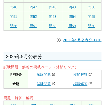
問46
問47
問48
問49
問50
問51
問52
問53
問54
問55
問56
問57
問58
問59
問60
2026年5月公表分 TOP
2025年5月公表分
試験問題・解答の掲載ページ（外部リンク）
FP協会
試験問題
模範解答
金財
試験問題
模範解答
問題・解答・解説