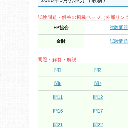
2026年5月公表分（最新）
試験問題・解答の掲載ページ（外部リン
FP協会
試験問題
金財
試験問題
問題・解答・解説
問1
問2
問6
問7
問11
問12
問16
問17
問21
問22