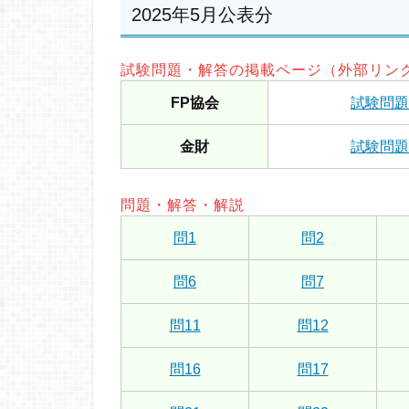
2025年5月公表分
試験問題・解答の掲載ページ（外部リン
FP協会
試験問題
金財
試験問題
問題・解答・解説
問1
問2
問6
問7
問11
問12
問16
問17