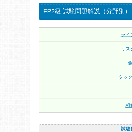
FP2級 試験問題解説（分野別）
ライ
リス
タッ
相
試験