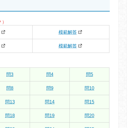
ク）
模範解答
模範解答
問3
問4
問5
問8
問9
問10
問13
問14
問15
問18
問19
問20