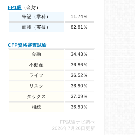
FP1級
（金財）
筆記（学科）
11.74％
面接（実技）
82.81％
CFP資格審査試験
金融
34.43％
不動産
36.86％
ライフ
36.52％
リスク
36.90％
タックス
37.09％
相続
36.93％
FP試験ナビ調べ
2026年7月26日更新