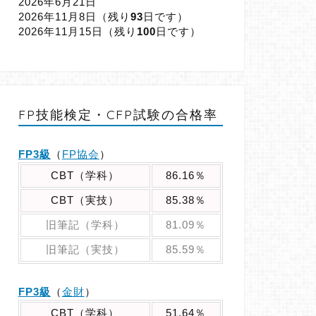
2026年6月21日
2026年11月8日（
残り
93
日です）
2026年11月15日（
残り
100
日です）
FP技能検定・CFP試験の合格率
FP3級
（
FP協会
）
CBT（学科）
86.16％
CBT（実技）
85.38％
旧筆記（学科）
81.09％
旧筆記（実技）
85.59％
FP3級
（
金財
）
CBT（学科）
51.64％