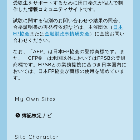
受験生をサポートするために田口泰久が個人で制
作した
情報コミュニティサイト
です。
試験に関する個別のお問い合わせや結果の照会、
合格証明書の再発行依頼などは、主催団体（
日本
FP協会
または
金融財政事情研究会
）に直接お問い
合わせください。
なお、「AFP」は日本FP協会の登録商標です。ま
た、「CFP®」は米国以外においてはFPSBの登録
商標です。FPSBとの業務提携に基づき日本国内に
おいては、日本FP協会が商標の使用を認めていま
す。
My Own Sites
簿記検定ナビ
Site Character