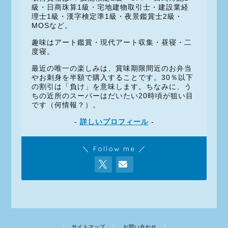
級・日商珠算1級・宅地建物取引士・建設業経
理士1級・漢字検定準1級・夜景鑑賞士2級・
MOSなど。
趣味はアート鑑賞・現代アート収集・昼寝・二
度寝。
最近の唯一の楽しみは、賞味期限間近のお弁当
やお刺身を半額で購入することです。30％以下
の割引は「負け」を意味します。ちなみに、う
ちの近所のスーパーはだいたい20時頃が狙い目
です（何情報？）。
-
詳しいプロフィール
-
＼ Follow me ／
サイトマップ
お問い合わせ