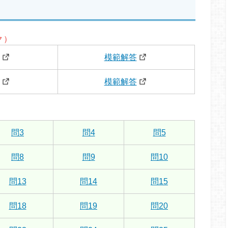
ク）
模範解答
模範解答
問3
問4
問5
問8
問9
問10
問13
問14
問15
問18
問19
問20