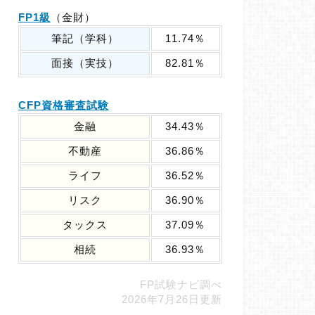
FP1級
（金財）
筆記（学科）
11.74％
面接（実技）
82.81％
CFP資格審査試験
金融
34.43％
不動産
36.86％
ライフ
36.52％
リスク
36.90％
タックス
37.09％
相続
36.93％
FP試験ナビ調べ
2026年7月26日更新