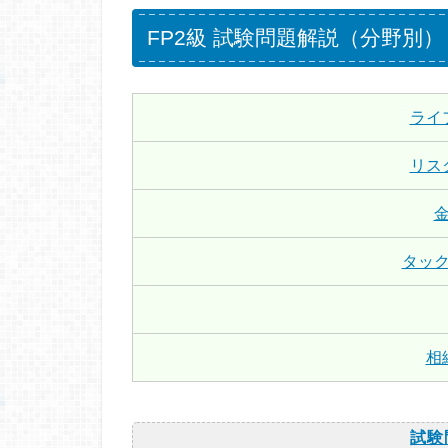
FP2級 試験問題解説（分野別）
ライ
リス
タッ
相
試験