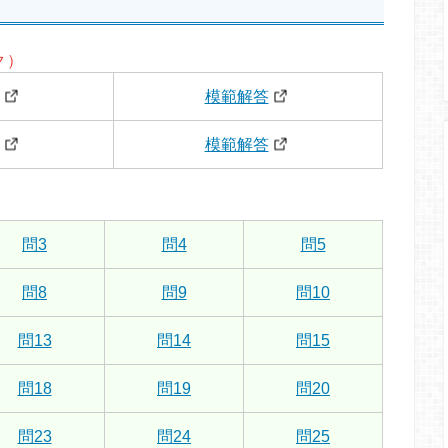
ク）
模範解答
模範解答
問3
問4
問5
問8
問9
問10
問13
問14
問15
問18
問19
問20
問23
問24
問25