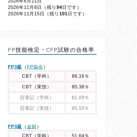
2026年6月21日
2026年11月8日（
残り
94
日です）
2026年11月15日（
残り
101
日です）
FP技能検定・CFP試験の合格率
FP3級
（
FP協会
）
CBT（学科）
86.16％
CBT（実技）
85.38％
旧筆記（学科）
81.09％
旧筆記（実技）
85.59％
FP3級
（
金財
）
CBT（学科）
51.64％