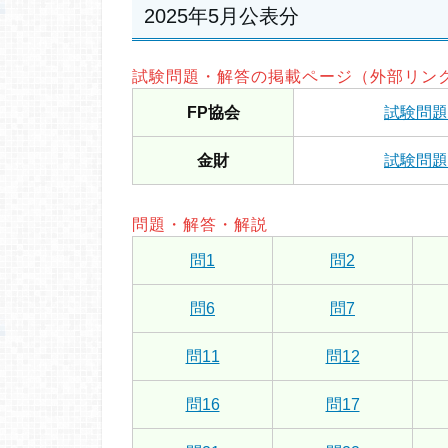
2025年5月公表分
試験問題・解答の掲載ページ（外部リン
FP協会
試験問題
金財
試験問題
問題・解答・解説
問1
問2
問6
問7
問11
問12
問16
問17