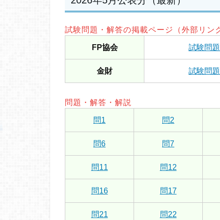
2026年5月公表分（最新）
試験問題・解答の掲載ページ（外部リン
FP協会
試験問題
金財
試験問題
問題・解答・解説
問1
問2
問6
問7
問11
問12
問16
問17
問21
問22