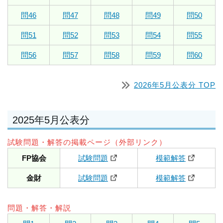
問46
問47
問48
問49
問50
問51
問52
問53
問54
問55
問56
問57
問58
問59
問60
2026年5月公表分 TOP
2025年5月公表分
試験問題・解答の掲載ページ（外部リンク）
FP協会
試験問題
模範解答
金財
試験問題
模範解答
問題・解答・解説