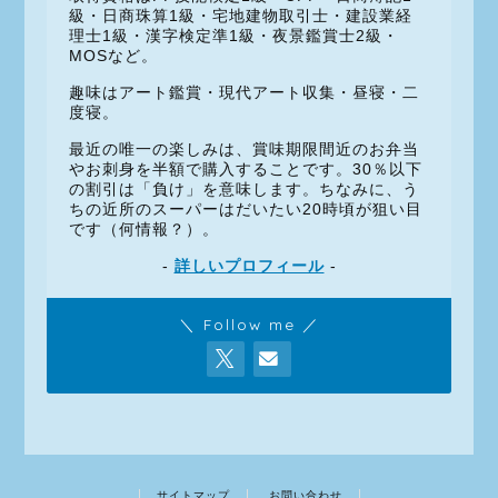
級・日商珠算1級・宅地建物取引士・建設業経
理士1級・漢字検定準1級・夜景鑑賞士2級・
MOSなど。
趣味はアート鑑賞・現代アート収集・昼寝・二
度寝。
最近の唯一の楽しみは、賞味期限間近のお弁当
やお刺身を半額で購入することです。30％以下
の割引は「負け」を意味します。ちなみに、う
ちの近所のスーパーはだいたい20時頃が狙い目
です（何情報？）。
-
詳しいプロフィール
-
＼ Follow me ／
サイトマップ
お問い合わせ