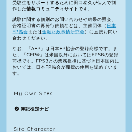
受験生をサポートするために田口泰久が個人で制
作した
情報コミュニティサイト
です。
試験に関する個別のお問い合わせや結果の照会、
合格証明書の再発行依頼などは、主催団体（
日本
FP協会
または
金融財政事情研究会
）に直接お問い
合わせください。
なお、「AFP」は日本FP協会の登録商標です。ま
た、「CFP®」は米国以外においてはFPSBの登録
商標です。FPSBとの業務提携に基づき日本国内に
おいては、日本FP協会が商標の使用を認めていま
す。
My Own Sites
簿記検定ナビ
Site Character