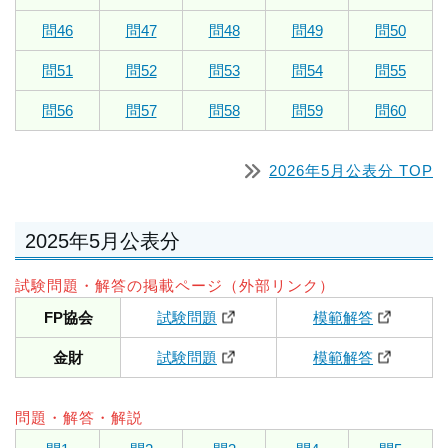
問46
問47
問48
問49
問50
問51
問52
問53
問54
問55
問56
問57
問58
問59
問60
2026年5月公表分 TOP
2025年5月公表分
試験問題・解答の掲載ページ（外部リンク）
FP協会
試験問題
模範解答
金財
試験問題
模範解答
問題・解答・解説