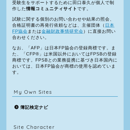
受験生をサポートするために田口泰久が個人で制
作した
情報コミュニティサイト
です。
試験に関する個別のお問い合わせや結果の照会、
合格証明書の再発行依頼などは、主催団体（
日本
FP協会
または
金融財政事情研究会
）に直接お問い
合わせください。
なお、「AFP」は日本FP協会の登録商標です。ま
た、「CFP®」は米国以外においてはFPSBの登録
商標です。FPSBとの業務提携に基づき日本国内に
おいては、日本FP協会が商標の使用を認めていま
す。
My Own Sites
簿記検定ナビ
Site Character