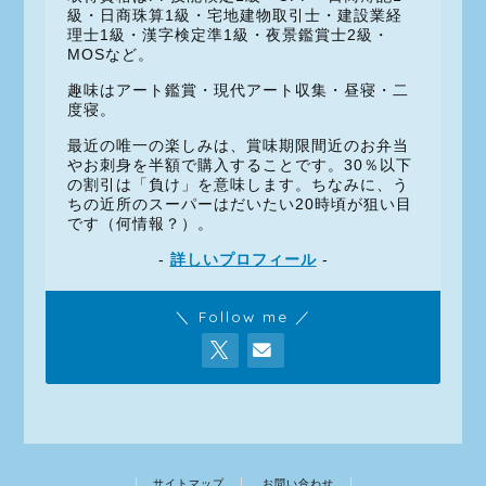
級・日商珠算1級・宅地建物取引士・建設業経
理士1級・漢字検定準1級・夜景鑑賞士2級・
MOSなど。
趣味はアート鑑賞・現代アート収集・昼寝・二
度寝。
最近の唯一の楽しみは、賞味期限間近のお弁当
やお刺身を半額で購入することです。30％以下
の割引は「負け」を意味します。ちなみに、う
ちの近所のスーパーはだいたい20時頃が狙い目
です（何情報？）。
-
詳しいプロフィール
-
＼ Follow me ／
サイトマップ
お問い合わせ