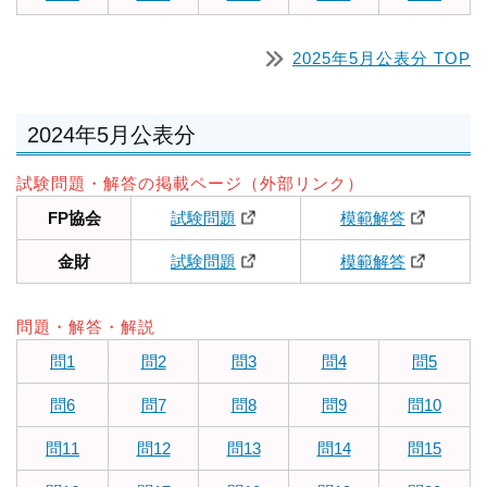
2025年5月公表分 TOP
2024年5月公表分
試験問題・解答の掲載ページ（外部リンク）
FP協会
試験問題
模範解答
金財
試験問題
模範解答
問題・解答・解説
問1
問2
問3
問4
問5
問6
問7
問8
問9
問10
問11
問12
問13
問14
問15