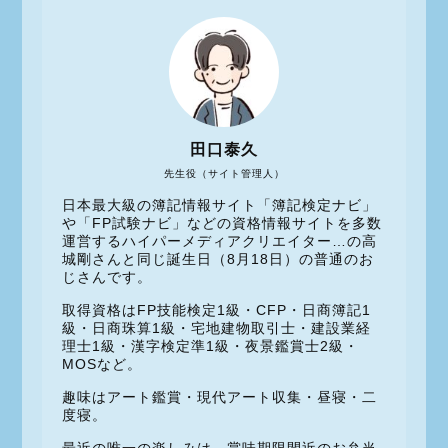
田口泰久
先生役（サイト管理人）
日本最大級の簿記情報サイト「簿記検定ナビ」
や「FP試験ナビ」などの資格情報サイトを多数
運営するハイパーメディアクリエイター…の高
城剛さんと同じ誕生日（8月18日）の普通のお
じさんです。
取得資格はFP技能検定1級・CFP・日商簿記1
級・日商珠算1級・宅地建物取引士・建設業経
理士1級・漢字検定準1級・夜景鑑賞士2級・
MOSなど。
趣味はアート鑑賞・現代アート収集・昼寝・二
度寝。