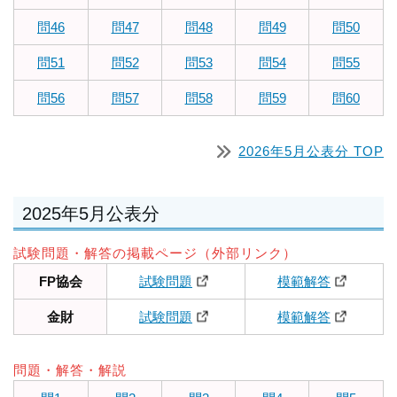
問46
問47
問48
問49
問50
問51
問52
問53
問54
問55
問56
問57
問58
問59
問60
2026年5月公表分 TOP
2025年5月公表分
試験問題・解答の掲載ページ（外部リンク）
FP協会
試験問題
模範解答
金財
試験問題
模範解答
問題・解答・解説