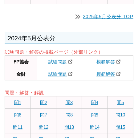
2025年5月公表分 TOP
2024年5月公表分
試験問題・解答の掲載ページ（外部リンク）
FP協会
試験問題
模範解答
金財
試験問題
模範解答
問題・解答・解説
問1
問2
問3
問4
問5
問6
問7
問8
問9
問10
問11
問12
問13
問14
問15