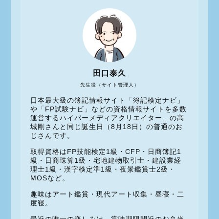
田口泰久
先生役（サイト管理人）
日本最大級の簿記情報サイト「簿記検定ナビ」
や「FP試験ナビ」などの資格情報サイトを多数
運営するハイパーメディアクリエイター…の高
城剛さんと同じ誕生日（8月18日）の普通のお
じさんです。
取得資格はFP技能検定1級・CFP・日商簿記1
級・日商珠算1級・宅地建物取引士・建設業経
理士1級・漢字検定準1級・夜景鑑賞士2級・
MOSなど。
趣味はアート鑑賞・現代アート収集・昼寝・二
度寝。