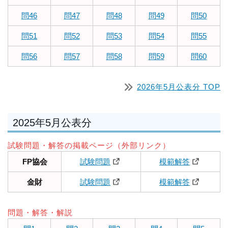
問46
問47
問48
問49
問50
問51
問52
問53
問54
問55
問56
問57
問58
問59
問60
2026年5月公表分 TOP
2025年5月公表分
試験問題・解答の掲載ページ（外部リンク）
FP協会
試験問題
模範解答
金財
試験問題
模範解答
問題・解答・解説