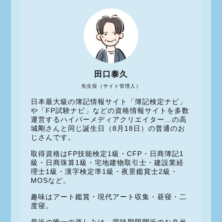
田口泰久
先生役（サイト管理人）
日本最大級の簿記情報サイト「簿記検定ナビ」
や「FP試験ナビ」などの資格情報サイトを多数
運営するハイパーメディアクリエイター…の高
城剛さんと同じ誕生日（8月18日）の普通のお
じさんです。
取得資格はFP技能検定1級・CFP・日商簿記1
級・日商珠算1級・宅地建物取引士・建設業経
理士1級・漢字検定準1級・夜景鑑賞士2級・
MOSなど。
趣味はアート鑑賞・現代アート収集・昼寝・二
度寝。