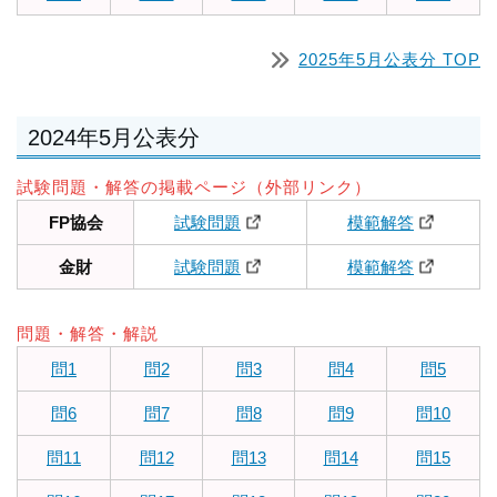
2025年5月公表分 TOP
2024年5月公表分
試験問題・解答の掲載ページ（外部リンク）
FP協会
試験問題
模範解答
金財
試験問題
模範解答
問題・解答・解説
問1
問2
問3
問4
問5
問6
問7
問8
問9
問10
問11
問12
問13
問14
問15