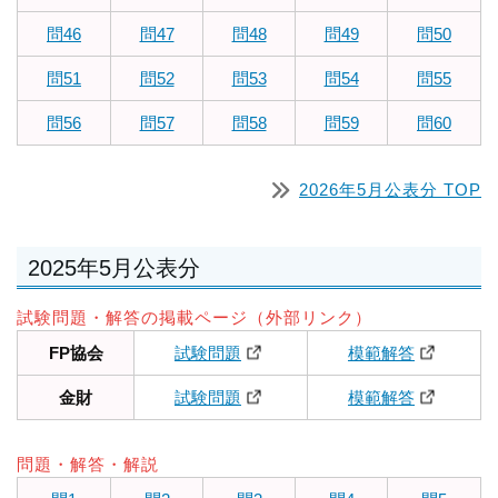
問46
問47
問48
問49
問50
問51
問52
問53
問54
問55
問56
問57
問58
問59
問60
2026年5月公表分 TOP
2025年5月公表分
試験問題・解答の掲載ページ（外部リンク）
FP協会
試験問題
模範解答
金財
試験問題
模範解答
問題・解答・解説