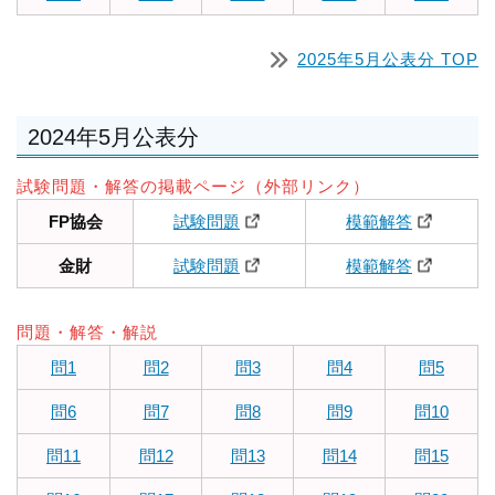
2025年5月公表分 TOP
2024年5月公表分
試験問題・解答の掲載ページ（外部リンク）
FP協会
試験問題
模範解答
金財
試験問題
模範解答
問題・解答・解説
問1
問2
問3
問4
問5
問6
問7
問8
問9
問10
問11
問12
問13
問14
問15