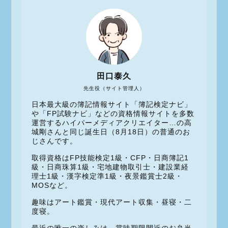
田口泰久
先生役（サイト管理人）
日本最大級の簿記情報サイト「簿記検定ナビ」
や「FP試験ナビ」などの資格情報サイトを多数
運営するハイパーメディアクリエイター…の高
城剛さんと同じ誕生日（8月18日）の普通のお
じさんです。
取得資格はFP技能検定1級・CFP・日商簿記1
級・日商珠算1級・宅地建物取引士・建設業経
理士1級・漢字検定準1級・夜景鑑賞士2級・
MOSなど。
趣味はアート鑑賞・現代アート収集・昼寝・二
度寝。