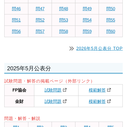
問46
問47
問48
問49
問50
問51
問52
問53
問54
問55
問56
問57
問58
問59
問60
2026年5月公表分 TOP
2025年5月公表分
試験問題・解答の掲載ページ（外部リンク）
FP協会
試験問題
模範解答
金財
試験問題
模範解答
問題・解答・解説