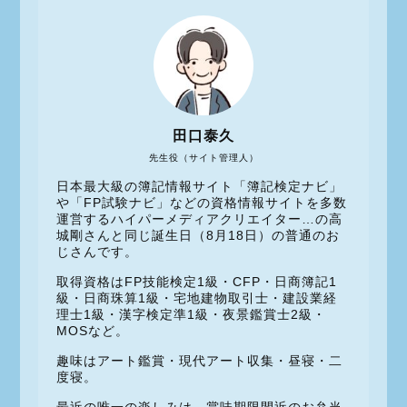
田口泰久
先生役（サイト管理人）
日本最大級の簿記情報サイト「簿記検定ナビ」
や「FP試験ナビ」などの資格情報サイトを多数
運営するハイパーメディアクリエイター…の高
城剛さんと同じ誕生日（8月18日）の普通のお
じさんです。
取得資格はFP技能検定1級・CFP・日商簿記1
級・日商珠算1級・宅地建物取引士・建設業経
理士1級・漢字検定準1級・夜景鑑賞士2級・
MOSなど。
趣味はアート鑑賞・現代アート収集・昼寝・二
度寝。