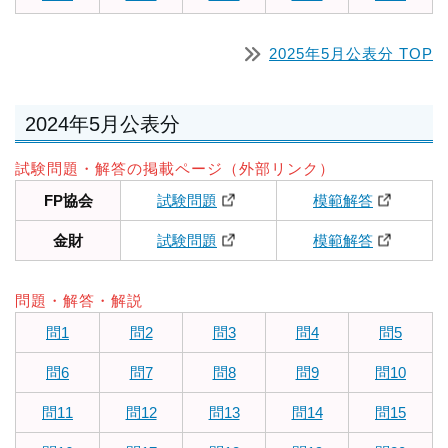
2025年5月公表分 TOP
2024年5月公表分
試験問題・解答の掲載ページ（外部リンク）
FP協会
試験問題
模範解答
金財
試験問題
模範解答
問題・解答・解説
問1
問2
問3
問4
問5
問6
問7
問8
問9
問10
問11
問12
問13
問14
問15