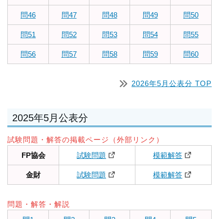
問46
問47
問48
問49
問50
問51
問52
問53
問54
問55
問56
問57
問58
問59
問60
2026年5月公表分 TOP
2025年5月公表分
試験問題・解答の掲載ページ（外部リンク）
FP協会
試験問題
模範解答
金財
試験問題
模範解答
問題・解答・解説