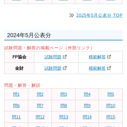
2025年5月公表分 TOP
2024年5月公表分
試験問題・解答の掲載ページ（外部リンク）
FP協会
試験問題
模範解答
金財
試験問題
模範解答
問題・解答・解説
問1
問2
問3
問4
問5
問6
問7
問8
問9
問10
問11
問12
問13
問14
問15