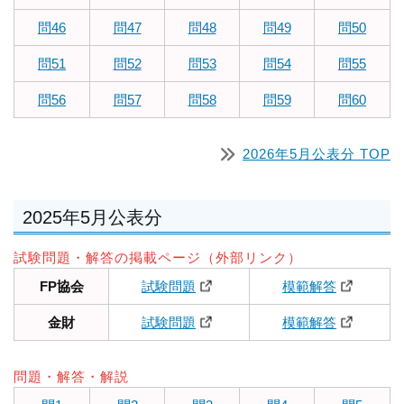
問46
問47
問48
問49
問50
問51
問52
問53
問54
問55
問56
問57
問58
問59
問60
2026年5月公表分 TOP
2025年5月公表分
試験問題・解答の掲載ページ（外部リンク）
FP協会
試験問題
模範解答
金財
試験問題
模範解答
問題・解答・解説