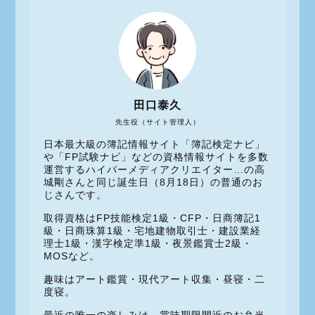
田口泰久
先生役（サイト管理人）
日本最大級の簿記情報サイト「簿記検定ナビ」
や「FP試験ナビ」などの資格情報サイトを多数
運営するハイパーメディアクリエイター…の高
城剛さんと同じ誕生日（8月18日）の普通のお
じさんです。
取得資格はFP技能検定1級・CFP・日商簿記1
級・日商珠算1級・宅地建物取引士・建設業経
理士1級・漢字検定準1級・夜景鑑賞士2級・
MOSなど。
趣味はアート鑑賞・現代アート収集・昼寝・二
度寝。