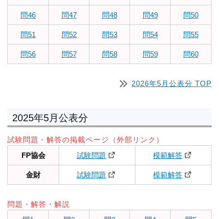
問46
問47
問48
問49
問50
問51
問52
問53
問54
問55
問56
問57
問58
問59
問60
2026年5月公表分 TOP
2025年5月公表分
試験問題・解答の掲載ページ（外部リンク）
FP協会
試験問題
模範解答
金財
試験問題
模範解答
問題・解答・解説