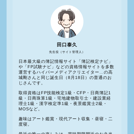
田口泰久
先生役（サイト管理人）
日本最大級の簿記情報サイト「簿記検定ナビ」
や「FP試験ナビ」などの資格情報サイトを多数
運営するハイパーメディアクリエイター…の高
城剛さんと同じ誕生日（8月18日）の普通のお
じさんです。
取得資格はFP技能検定1級・CFP・日商簿記1
級・日商珠算1級・宅地建物取引士・建設業経
理士1級・漢字検定準1級・夜景鑑賞士2級・
MOSなど。
趣味はアート鑑賞・現代アート収集・昼寝・二
度寝。