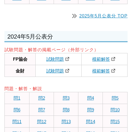
2025年5月公表分 TOP
2024年5月公表分
試験問題・解答の掲載ページ（外部リンク）
FP協会
試験問題
模範解答
金財
試験問題
模範解答
問題・解答・解説
問1
問2
問3
問4
問5
問6
問7
問8
問9
問10
問11
問12
問13
問14
問15