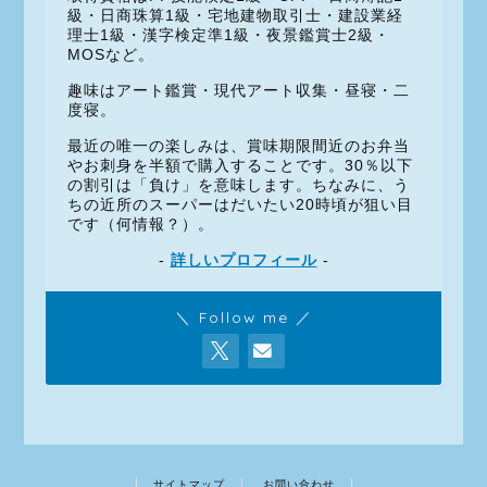
級・日商珠算1級・宅地建物取引士・建設業経
理士1級・漢字検定準1級・夜景鑑賞士2級・
MOSなど。
趣味はアート鑑賞・現代アート収集・昼寝・二
度寝。
最近の唯一の楽しみは、賞味期限間近のお弁当
やお刺身を半額で購入することです。30％以下
の割引は「負け」を意味します。ちなみに、う
ちの近所のスーパーはだいたい20時頃が狙い目
です（何情報？）。
-
詳しいプロフィール
-
＼ Follow me ／
サイトマップ
お問い合わせ