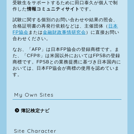
受験生をサポートするために田口泰久が個人で制
作した
情報コミュニティサイト
です。
試験に関する個別のお問い合わせや結果の照会、
合格証明書の再発行依頼などは、主催団体（
日本
FP協会
または
金融財政事情研究会
）に直接お問い
合わせください。
なお、「AFP」は日本FP協会の登録商標です。ま
た、「CFP®」は米国以外においてはFPSBの登録
商標です。FPSBとの業務提携に基づき日本国内に
おいては、日本FP協会が商標の使用を認めていま
す。
My Own Sites
簿記検定ナビ
Site Character