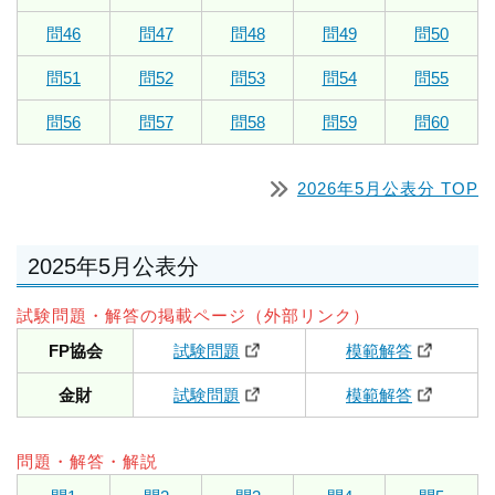
問46
問47
問48
問49
問50
問51
問52
問53
問54
問55
問56
問57
問58
問59
問60
2026年5月公表分 TOP
2025年5月公表分
試験問題・解答の掲載ページ（外部リンク）
FP協会
試験問題
模範解答
金財
試験問題
模範解答
問題・解答・解説