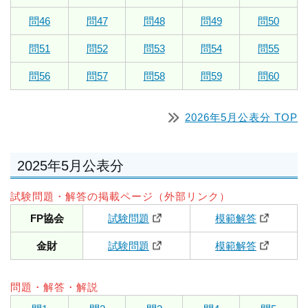
問46
問47
問48
問49
問50
問51
問52
問53
問54
問55
問56
問57
問58
問59
問60
2026年5月公表分 TOP
2025年5月公表分
試験問題・解答の掲載ページ（外部リンク）
FP協会
試験問題
模範解答
金財
試験問題
模範解答
問題・解答・解説