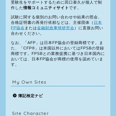
受験生をサポートするために田口泰久が個人で制
作した
情報コミュニティサイト
です。
試験に関する個別のお問い合わせや結果の照会、
合格証明書の再発行依頼などは、主催団体（
日本
FP協会
または
金融財政事情研究会
）に直接お問い
合わせください。
なお、「AFP」は日本FP協会の登録商標です。ま
た、「CFP®」は米国以外においてはFPSBの登録
商標です。FPSBとの業務提携に基づき日本国内に
おいては、日本FP協会が商標の使用を認めていま
す。
My Own Sites
簿記検定ナビ
Site Character