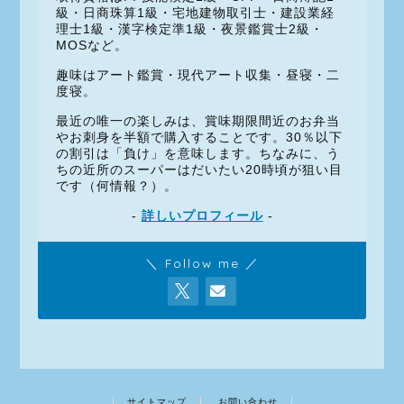
級・日商珠算1級・宅地建物取引士・建設業経
理士1級・漢字検定準1級・夜景鑑賞士2級・
MOSなど。
趣味はアート鑑賞・現代アート収集・昼寝・二
度寝。
最近の唯一の楽しみは、賞味期限間近のお弁当
やお刺身を半額で購入することです。30％以下
の割引は「負け」を意味します。ちなみに、う
ちの近所のスーパーはだいたい20時頃が狙い目
です（何情報？）。
-
詳しいプロフィール
-
＼ Follow me ／
サイトマップ
お問い合わせ