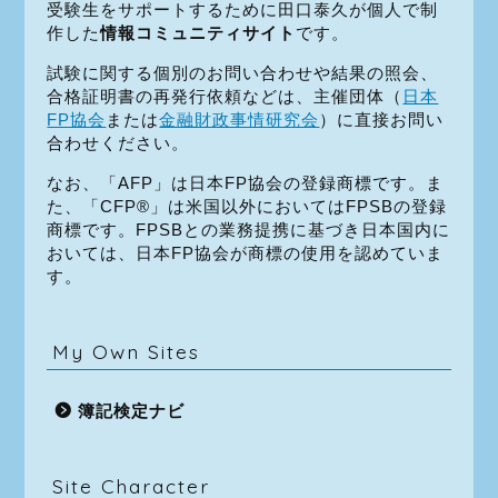
受験生をサポートするために田口泰久が個人で制
作した
情報コミュニティサイト
です。
試験に関する個別のお問い合わせや結果の照会、
合格証明書の再発行依頼などは、主催団体（
日本
FP協会
または
金融財政事情研究会
）に直接お問い
合わせください。
なお、「AFP」は日本FP協会の登録商標です。ま
た、「CFP®」は米国以外においてはFPSBの登録
商標です。FPSBとの業務提携に基づき日本国内に
おいては、日本FP協会が商標の使用を認めていま
す。
My Own Sites
簿記検定ナビ
Site Character