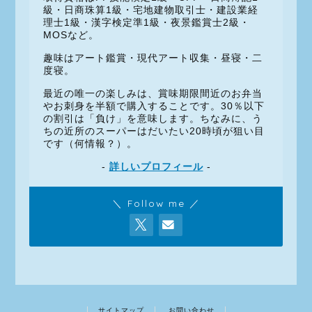
級・日商珠算1級・宅地建物取引士・建設業経
理士1級・漢字検定準1級・夜景鑑賞士2級・
MOSなど。
趣味はアート鑑賞・現代アート収集・昼寝・二
度寝。
最近の唯一の楽しみは、賞味期限間近のお弁当
やお刺身を半額で購入することです。30％以下
の割引は「負け」を意味します。ちなみに、う
ちの近所のスーパーはだいたい20時頃が狙い目
です（何情報？）。
-
詳しいプロフィール
-
＼ Follow me ／
サイトマップ
お問い合わせ