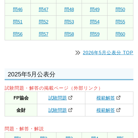
問46
問47
問48
問49
問50
問51
問52
問53
問54
問55
問56
問57
問58
問59
問60
2026年5月公表分 TOP
2025年5月公表分
試験問題・解答の掲載ページ（外部リンク）
FP協会
試験問題
模範解答
金財
試験問題
模範解答
問題・解答・解説