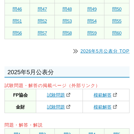
問46
問47
問48
問49
問50
問51
問52
問53
問54
問55
問56
問57
問58
問59
問60
2026年5月公表分 TOP
2025年5月公表分
試験問題・解答の掲載ページ（外部リンク）
FP協会
試験問題
模範解答
金財
試験問題
模範解答
問題・解答・解説