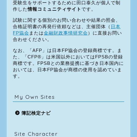
受験生をサポートするために田口泰久が個人で制
作した
情報コミュニティサイト
です。
試験に関する個別のお問い合わせや結果の照会、
合格証明書の再発行依頼などは、主催団体（
日本
FP協会
または
金融財政事情研究会
）に直接お問い
合わせください。
なお、「AFP」は日本FP協会の登録商標です。ま
た、「CFP®」は米国以外においてはFPSBの登録
商標です。FPSBとの業務提携に基づき日本国内に
おいては、日本FP協会が商標の使用を認めていま
す。
My Own Sites
簿記検定ナビ
Site Character