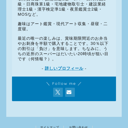
級・日商珠算1級・宅地建物取引士・建設業経
理士1級・漢字検定準1級・夜景鑑賞士2級・
MOSなど。
趣味はアート鑑賞・現代アート収集・昼寝・二
度寝。
最近の唯一の楽しみは、賞味期限間近のお弁当
やお刺身を半額で購入することです。30％以下
の割引は「負け」を意味します。ちなみに、う
ちの近所のスーパーはだいたい20時頃が狙い目
です（何情報？）。
-
詳しいプロフィール
-
＼ Follow me ／
サイトマップ
お問い合わせ