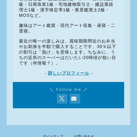
級・日商珠算1級・宅地建物取引士・建設業経
理士1級・漢字検定準1級・夜景鑑賞士2級・
MOSなど。
趣味はアート鑑賞・現代アート収集・昼寝・二
度寝。
最近の唯一の楽しみは、賞味期限間近のお弁当
やお刺身を半額で購入することです。30％以下
の割引は「負け」を意味します。ちなみに、う
ちの近所のスーパーはだいたい20時頃が狙い目
です（何情報？）。
-
詳しいプロフィール
-
＼ Follow me ／
サイトマップ
お問い合わせ