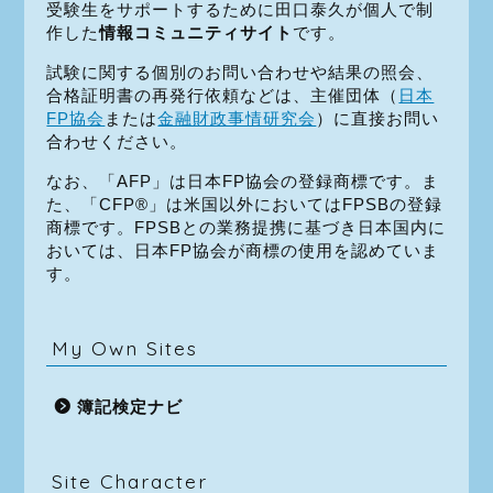
受験生をサポートするために田口泰久が個人で制
作した
情報コミュニティサイト
です。
試験に関する個別のお問い合わせや結果の照会、
合格証明書の再発行依頼などは、主催団体（
日本
FP協会
または
金融財政事情研究会
）に直接お問い
合わせください。
なお、「AFP」は日本FP協会の登録商標です。ま
た、「CFP®」は米国以外においてはFPSBの登録
商標です。FPSBとの業務提携に基づき日本国内に
おいては、日本FP協会が商標の使用を認めていま
す。
My Own Sites
簿記検定ナビ
Site Character