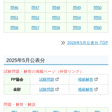
問46
問47
問48
問49
問50
問51
問52
問53
問54
問55
問56
問57
問58
問59
問60
2026年5月公表分 TOP
2025年5月公表分
試験問題・解答の掲載ページ（外部リンク）
FP協会
試験問題
模範解答
金財
試験問題
模範解答
問題・解答・解説