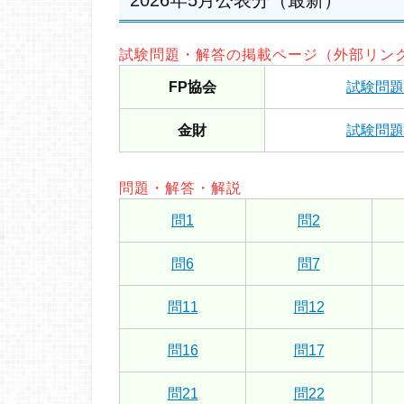
2026年5月公表分（最新）
試験問題・解答の掲載ページ（外部リン
FP協会
試験問題
金財
試験問題
問題・解答・解説
問1
問2
問6
問7
問11
問12
問16
問17
問21
問22