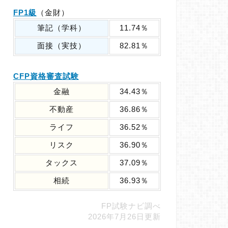
FP1級
（金財）
筆記（学科）
11.74％
面接（実技）
82.81％
CFP資格審査試験
金融
34.43％
不動産
36.86％
ライフ
36.52％
リスク
36.90％
タックス
37.09％
相続
36.93％
FP試験ナビ調べ
2026年7月26日更新