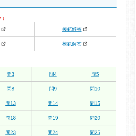
ク）
模範解答
模範解答
問3
問4
問5
問8
問9
問10
問13
問14
問15
問18
問19
問20
問23
問24
問25