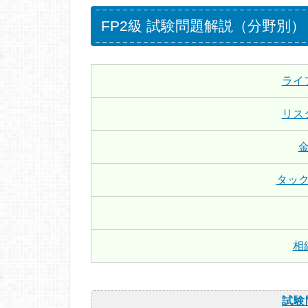
FP2級 試験問題解説（分野別）
ライ
リス
タッ
相
試験