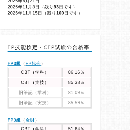
2026年6月21日
2026年11月8日（
残り
93
日です）
2026年11月15日（
残り
100
日です）
FP技能検定・CFP試験の合格率
FP3級
（
FP協会
）
CBT（学科）
86.16％
CBT（実技）
85.38％
旧筆記（学科）
81.09％
旧筆記（実技）
85.59％
FP3級
（
金財
）
CBT（学科）
51.64％