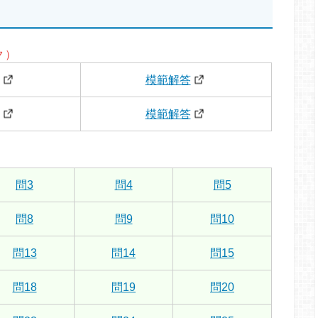
ク）
模範解答
模範解答
問3
問4
問5
問8
問9
問10
問13
問14
問15
問18
問19
問20