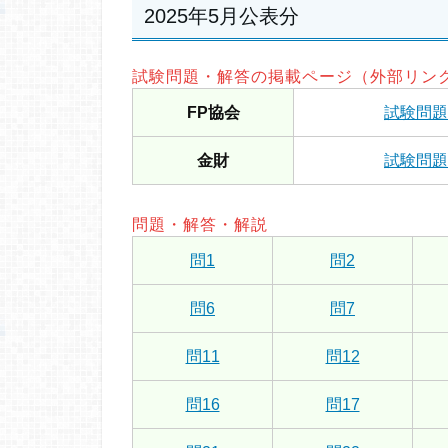
2025年5月公表分
試験問題・解答の掲載ページ（外部リン
FP協会
試験問題
金財
試験問題
問題・解答・解説
問1
問2
問6
問7
問11
問12
問16
問17