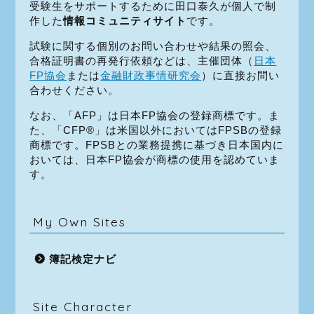
受験生をサポートするために田口泰久が個人で制
作した
情報コミュニティサイト
です。
試験に関する個別のお問い合わせや結果の照会、
合格証明書の再発行依頼などは、主催団体（
日本
FP協会
または
金融財政事情研究会
）に直接お問い
合わせください。
なお、「AFP」は日本FP協会の登録商標です。ま
た、「CFP®」は米国以外においてはFPSBの登録
商標です。FPSBとの業務提携に基づき日本国内に
おいては、日本FP協会が商標の使用を認めていま
す。
My Own Sites
簿記検定ナビ
Site Character