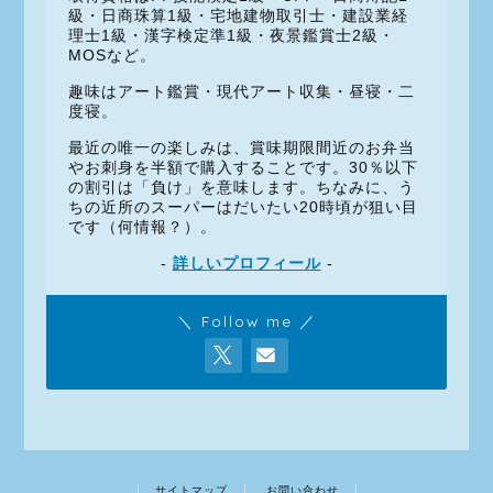
級・日商珠算1級・宅地建物取引士・建設業経
理士1級・漢字検定準1級・夜景鑑賞士2級・
MOSなど。
趣味はアート鑑賞・現代アート収集・昼寝・二
度寝。
最近の唯一の楽しみは、賞味期限間近のお弁当
やお刺身を半額で購入することです。30％以下
の割引は「負け」を意味します。ちなみに、う
ちの近所のスーパーはだいたい20時頃が狙い目
です（何情報？）。
-
詳しいプロフィール
-
＼ Follow me ／
サイトマップ
お問い合わせ