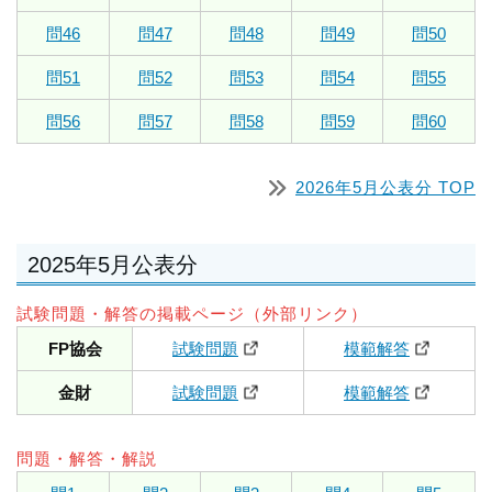
問46
問47
問48
問49
問50
問51
問52
問53
問54
問55
問56
問57
問58
問59
問60
2026年5月公表分 TOP
2025年5月公表分
試験問題・解答の掲載ページ（外部リンク）
FP協会
試験問題
模範解答
金財
試験問題
模範解答
問題・解答・解説