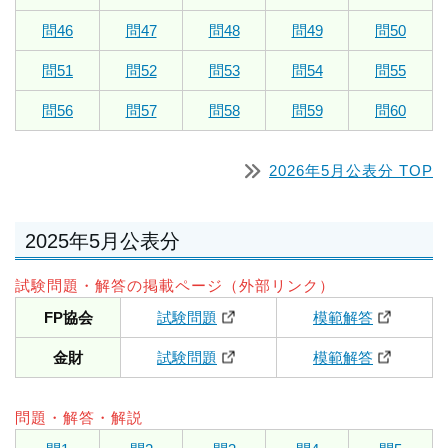
問46
問47
問48
問49
問50
問51
問52
問53
問54
問55
問56
問57
問58
問59
問60
2026年5月公表分 TOP
2025年5月公表分
試験問題・解答の掲載ページ（外部リンク）
FP協会
試験問題
模範解答
金財
試験問題
模範解答
問題・解答・解説