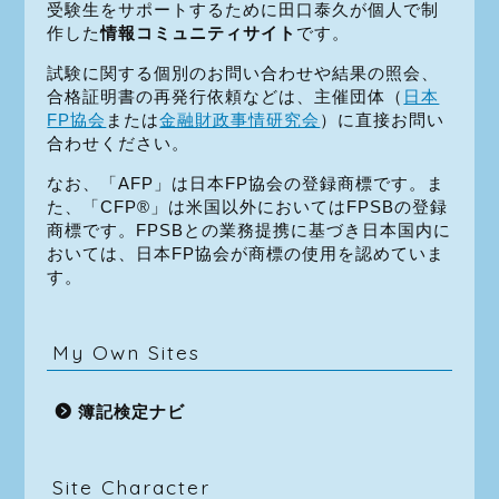
受験生をサポートするために田口泰久が個人で制
作した
情報コミュニティサイト
です。
試験に関する個別のお問い合わせや結果の照会、
合格証明書の再発行依頼などは、主催団体（
日本
FP協会
または
金融財政事情研究会
）に直接お問い
合わせください。
なお、「AFP」は日本FP協会の登録商標です。ま
た、「CFP®」は米国以外においてはFPSBの登録
商標です。FPSBとの業務提携に基づき日本国内に
おいては、日本FP協会が商標の使用を認めていま
す。
My Own Sites
簿記検定ナビ
Site Character