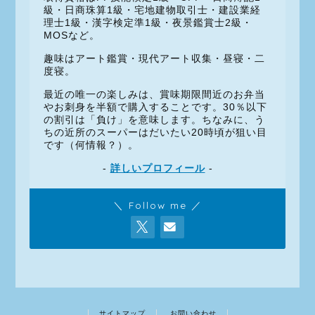
級・日商珠算1級・宅地建物取引士・建設業経
理士1級・漢字検定準1級・夜景鑑賞士2級・
MOSなど。
趣味はアート鑑賞・現代アート収集・昼寝・二
度寝。
最近の唯一の楽しみは、賞味期限間近のお弁当
やお刺身を半額で購入することです。30％以下
の割引は「負け」を意味します。ちなみに、う
ちの近所のスーパーはだいたい20時頃が狙い目
です（何情報？）。
-
詳しいプロフィール
-
＼ Follow me ／
サイトマップ
お問い合わせ