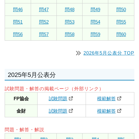
問46
問47
問48
問49
問50
問51
問52
問53
問54
問55
問56
問57
問58
問59
問60
2026年5月公表分 TOP
2025年5月公表分
試験問題・解答の掲載ページ（外部リンク）
FP協会
試験問題
模範解答
金財
試験問題
模範解答
問題・解答・解説