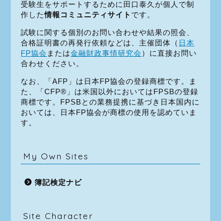
受験生をサポートするために田口泰久が個人で制
作した
情報コミュニティサイト
です。
試験に関する個別のお問い合わせや結果の照会、
合格証明書の再発行依頼などは、主催団体（
日本
FP協会
または
金融財政事情研究会
）に直接お問い
合わせください。
なお、「AFP」は日本FP協会の登録商標です。ま
た、「CFP®」は米国以外においてはFPSBの登録
商標です。FPSBとの業務提携に基づき日本国内に
おいては、日本FP協会が商標の使用を認めていま
す。
My Own Sites
簿記検定ナビ
Site Character