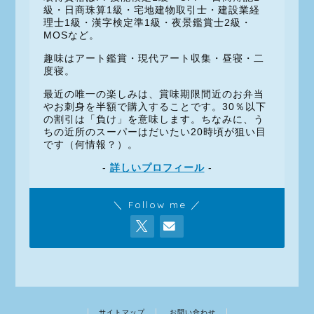
級・日商珠算1級・宅地建物取引士・建設業経
理士1級・漢字検定準1級・夜景鑑賞士2級・
MOSなど。
趣味はアート鑑賞・現代アート収集・昼寝・二
度寝。
最近の唯一の楽しみは、賞味期限間近のお弁当
やお刺身を半額で購入することです。30％以下
の割引は「負け」を意味します。ちなみに、う
ちの近所のスーパーはだいたい20時頃が狙い目
です（何情報？）。
-
詳しいプロフィール
-
＼ Follow me ／
サイトマップ
お問い合わせ