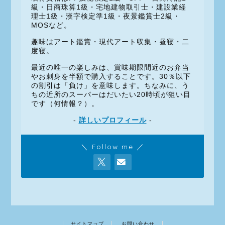
級・日商珠算1級・宅地建物取引士・建設業経
理士1級・漢字検定準1級・夜景鑑賞士2級・
MOSなど。
趣味はアート鑑賞・現代アート収集・昼寝・二
度寝。
最近の唯一の楽しみは、賞味期限間近のお弁当
やお刺身を半額で購入することです。30％以下
の割引は「負け」を意味します。ちなみに、う
ちの近所のスーパーはだいたい20時頃が狙い目
です（何情報？）。
-
詳しいプロフィール
-
＼ Follow me ／
サイトマップ
お問い合わせ