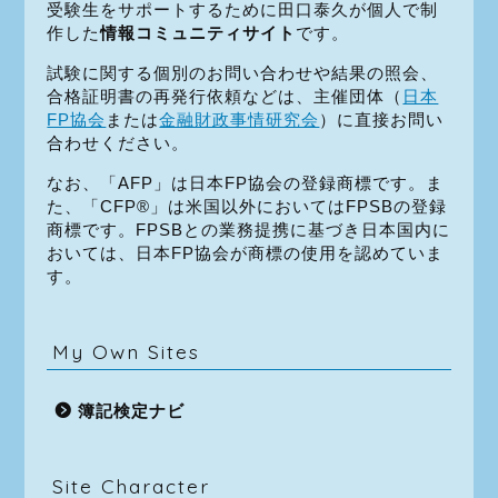
受験生をサポートするために田口泰久が個人で制
作した
情報コミュニティサイト
です。
試験に関する個別のお問い合わせや結果の照会、
合格証明書の再発行依頼などは、主催団体（
日本
FP協会
または
金融財政事情研究会
）に直接お問い
合わせください。
なお、「AFP」は日本FP協会の登録商標です。ま
た、「CFP®」は米国以外においてはFPSBの登録
商標です。FPSBとの業務提携に基づき日本国内に
おいては、日本FP協会が商標の使用を認めていま
す。
My Own Sites
簿記検定ナビ
Site Character