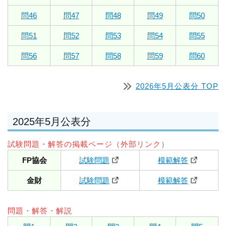
問46
問47
問48
問49
問50
問51
問52
問53
問54
問55
問56
問57
問58
問59
問60
2026年5月公表分 TOP
2025年5月公表分
試験問題・解答の掲載ページ（外部リンク）
FP協会
試験問題
模範解答
金財
試験問題
模範解答
問題・解答・解説