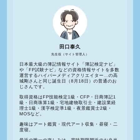
田口泰久
先生役（サイト管理人）
日本最大級の簿記情報サイト「簿記検定ナビ」
や「FP試験ナビ」などの資格情報サイトを多数
運営するハイパーメディアクリエイター…の高
城剛さんと同じ誕生日（8月18日）の普通のお
じさんです。
取得資格はFP技能検定1級・CFP・日商簿記1
級・日商珠算1級・宅地建物取引士・建設業経
理士1級・漢字検定準1級・夜景鑑賞士2級・
MOSなど。
趣味はアート鑑賞・現代アート収集・昼寝・二
度寝。