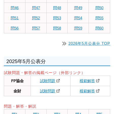
問46
問47
問48
問49
問50
問51
問52
問53
問54
問55
問56
問57
問58
問59
問60
2026年5月公表分 TOP
2025年5月公表分
試験問題・解答の掲載ページ（外部リンク）
FP協会
試験問題
模範解答
金財
試験問題
模範解答
問題・解答・解説