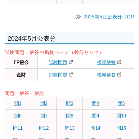
2025年5月公表分 TOP
2024年5月公表分
試験問題・解答の掲載ページ（外部リンク）
FP協会
試験問題
模範解答
金財
試験問題
模範解答
問題・解答・解説
問1
問2
問3
問4
問5
問6
問7
問8
問9
問10
問11
問12
問13
問14
問15