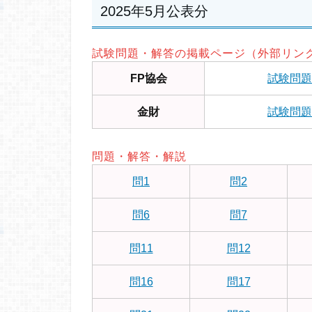
2025年5月公表分
試験問題・解答の掲載ページ（外部リン
FP協会
試験問題
金財
試験問題
問題・解答・解説
問1
問2
問6
問7
問11
問12
問16
問17