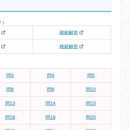
ク）
模範解答
模範解答
問3
問4
問5
問8
問9
問10
問13
問14
問15
問18
問19
問20