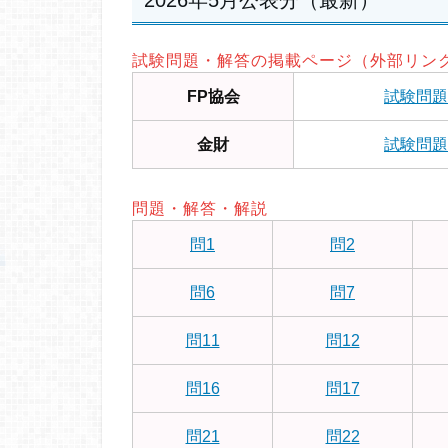
2026年5月公表分（最新）
試験問題・解答の掲載ページ（外部リン
FP協会
試験問題
金財
試験問題
問題・解答・解説
問1
問2
問6
問7
問11
問12
問16
問17
問21
問22