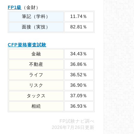
FP1級
（金財）
筆記（学科）
11.74％
面接（実技）
82.81％
CFP資格審査試験
金融
34.43％
不動産
36.86％
ライフ
36.52％
リスク
36.90％
タックス
37.09％
相続
36.93％
FP試験ナビ調べ
2026年7月26日更新