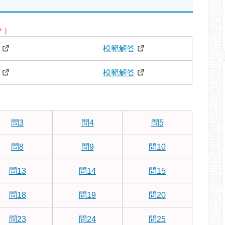
ク）
模範解答
模範解答
問3
問4
問5
問8
問9
問10
問13
問14
問15
問18
問19
問20
問23
問24
問25