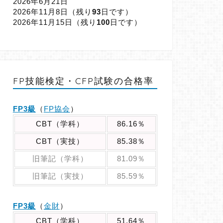
2026年6月21日
2026年11月8日（
残り
93
日です）
2026年11月15日（
残り
100
日です）
FP技能検定・CFP試験の合格率
FP3級
（
FP協会
）
CBT（学科）
86.16％
CBT（実技）
85.38％
旧筆記（学科）
81.09％
旧筆記（実技）
85.59％
FP3級
（
金財
）
CBT（学科）
51.64％