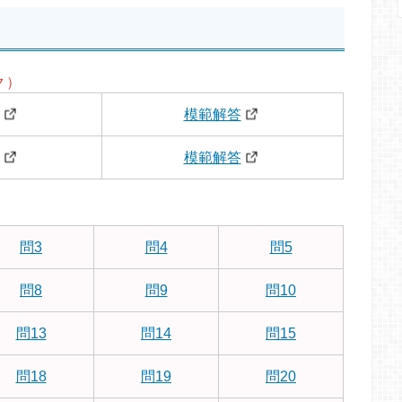
ク）
模範解答
模範解答
問3
問4
問5
問8
問9
問10
問13
問14
問15
問18
問19
問20