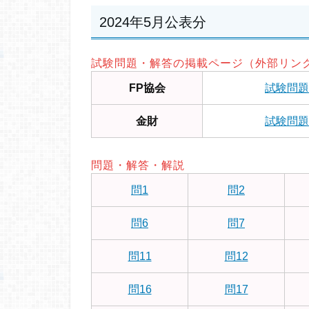
2024年5月公表分
試験問題・解答の掲載ページ（外部リン
FP協会
試験問題
金財
試験問題
問題・解答・解説
問1
問2
問6
問7
問11
問12
問16
問17