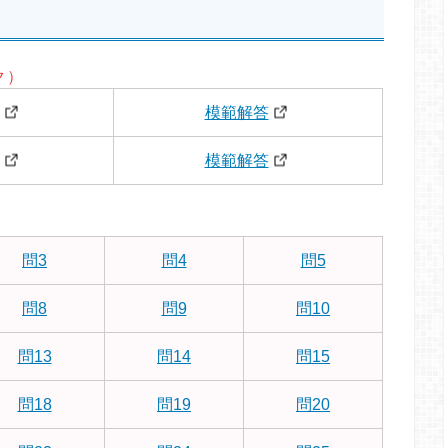
ク）
模範解答
模範解答
問3
問4
問5
問8
問9
問10
問13
問14
問15
問18
問19
問20