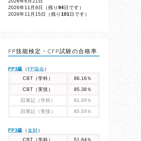
2026年6月21日
2026年11月8日（
残り
94
日です）
2026年11月15日（
残り
101
日です）
FP技能検定・CFP試験の合格率
FP3級
（
FP協会
）
CBT（学科）
86.16％
CBT（実技）
85.38％
旧筆記（学科）
81.09％
旧筆記（実技）
85.59％
FP3級
（
金財
）
CBT（学科）
51.64％