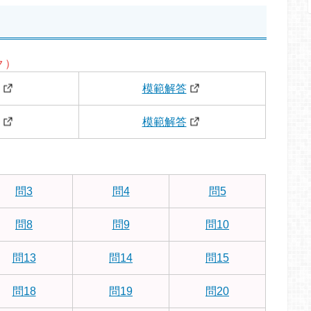
ク）
模範解答
模範解答
問3
問4
問5
問8
問9
問10
問13
問14
問15
問18
問19
問20