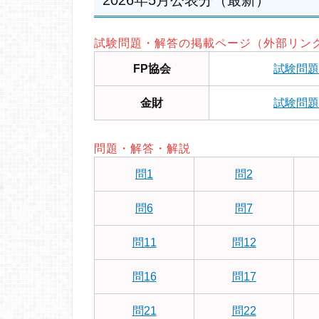
2026年5月公表分（最新）
試験問題・解答の掲載ページ（外部リン
FP協会
試験問題
金財
試験問題
問題・解答・解説
問1
問2
問6
問7
問11
問12
問16
問17
問21
問22