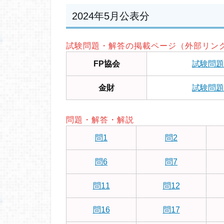
2024年5月公表分
試験問題・解答の掲載ページ（外部リン
FP協会
試験問題
金財
試験問題
問題・解答・解説
問1
問2
問6
問7
問11
問12
問16
問17