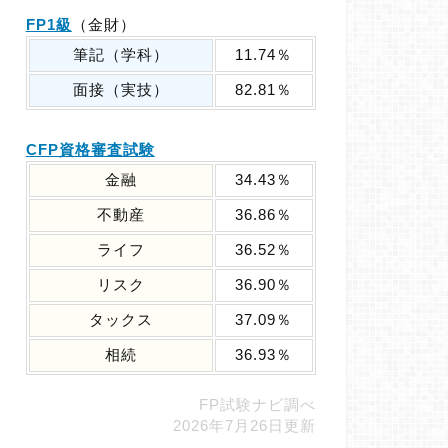
FP1級
（金財）
筆記（学科）
11.74％
面接（実技）
82.81％
CFP資格審査試験
金融
34.43％
不動産
36.86％
ライフ
36.52％
リスク
36.90％
タックス
37.09％
相続
36.93％
FP試験ナビ調べ
2026年7月26日更新