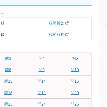
ク）
模範解答
模範解答
問3
問4
問5
問8
問9
問10
問13
問14
問15
問18
問19
問20
問23
問24
問25