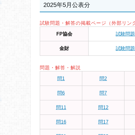
2025年5月公表分
試験問題・解答の掲載ページ（外部リン
FP協会
試験問題
金財
試験問題
問題・解答・解説
問1
問2
問6
問7
問11
問12
問16
問17