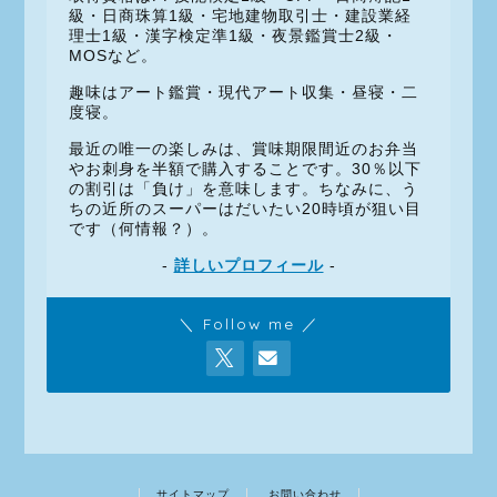
級・日商珠算1級・宅地建物取引士・建設業経
理士1級・漢字検定準1級・夜景鑑賞士2級・
MOSなど。
趣味はアート鑑賞・現代アート収集・昼寝・二
度寝。
最近の唯一の楽しみは、賞味期限間近のお弁当
やお刺身を半額で購入することです。30％以下
の割引は「負け」を意味します。ちなみに、う
ちの近所のスーパーはだいたい20時頃が狙い目
です（何情報？）。
-
詳しいプロフィール
-
＼ Follow me ／
サイトマップ
お問い合わせ