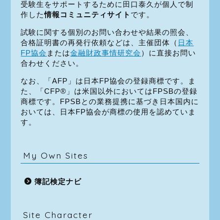
受験生をサポートするために田口泰久が個人で制
作した
情報コミュニティサイト
です。
試験に関する個別のお問い合わせや結果の照会、
合格証明書の再発行依頼などは、主催団体（
日本
FP協会
または
金融財政事情研究会
）に直接お問い
合わせください。
なお、「AFP」は日本FP協会の登録商標です。ま
た、「CFP®」は米国以外においてはFPSBの登録
商標です。FPSBとの業務提携に基づき日本国内に
おいては、日本FP協会が商標の使用を認めていま
す。
My Own Sites
簿記検定ナビ
Site Character