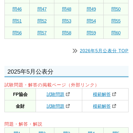
問46
問47
問48
問49
問50
問51
問52
問53
問54
問55
問56
問57
問58
問59
問60
2026年5月公表分 TOP
2025年5月公表分
試験問題・解答の掲載ページ（外部リンク）
FP協会
試験問題
模範解答
金財
試験問題
模範解答
問題・解答・解説