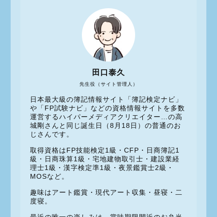
田口泰久
先生役（サイト管理人）
日本最大級の簿記情報サイト「簿記検定ナビ」
や「FP試験ナビ」などの資格情報サイトを多数
運営するハイパーメディアクリエイター…の高
城剛さんと同じ誕生日（8月18日）の普通のお
じさんです。
取得資格はFP技能検定1級・CFP・日商簿記1
級・日商珠算1級・宅地建物取引士・建設業経
理士1級・漢字検定準1級・夜景鑑賞士2級・
MOSなど。
趣味はアート鑑賞・現代アート収集・昼寝・二
度寝。