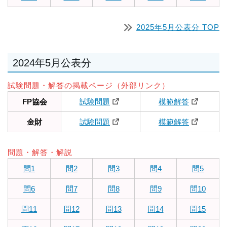
2025年5月公表分 TOP
2024年5月公表分
試験問題・解答の掲載ページ（外部リンク）
FP協会
試験問題
模範解答
金財
試験問題
模範解答
問題・解答・解説
問1
問2
問3
問4
問5
問6
問7
問8
問9
問10
問11
問12
問13
問14
問15