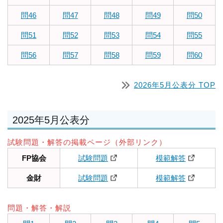
問46
問47
問48
問49
問50
問51
問52
問53
問54
問55
問56
問57
問58
問59
問60
2026年5月公表分 TOP
2025年5月公表分
試験問題・解答の掲載ページ（外部リンク）
FP協会
試験問題
模範解答
金財
試験問題
模範解答
問題・解答・解説